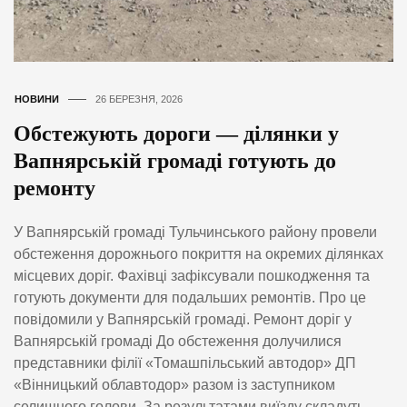
НОВИНИ
26 БЕРЕЗНЯ, 2026
Обстежують дороги — ділянки у
Вапнярській громаді готують до
ремонту
У Вапнярській громаді Тульчинського району провели
обстеження дорожнього покриття на окремих ділянках
місцевих доріг. Фахівці зафіксували пошкодження та
готують документи для подальших ремонтів. Про це
повідомили у Вапнярській громаді. Ремонт доріг у
Вапнярській громаді До обстеження долучилися
представники філії «Томашпільський автодор» ДП
«Вінницький облавтодор» разом із заступником
селищного голови. За результатами виїзду складуть