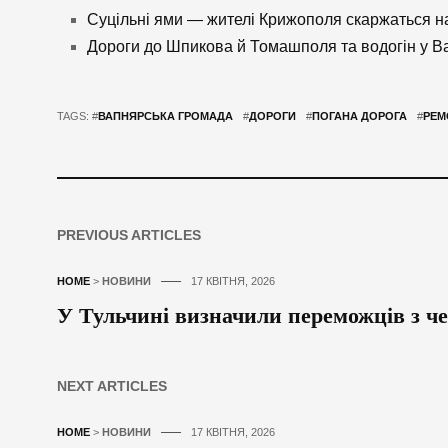
Суцільні ями — жителі Крижополя скаржаться н
Дороги до Шпикова й Томашполя та водогін у В
TAGS: #
ВАПНЯРСЬКА ГРОМАДА
#
ДОРОГИ
#
ПОГАНА ДОРОГА
#
РЕМ
PREVIOUS ARTICLES
HOME
>
НОВИНИ
17 КВІТНЯ, 2026
У Тульчині визначили переможців з че
NEXT ARTICLES
HOME
>
НОВИНИ
17 КВІТНЯ, 2026