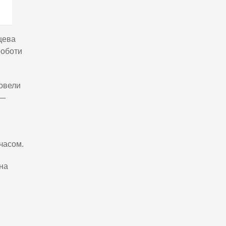
цева
роботи
ровели
 —
часом.
 на