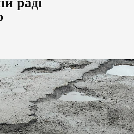
ій раді
ю