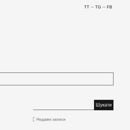
TT
TG
FB
Недавні записи