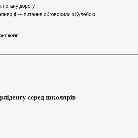
а погану дорогу
апнярці — питання обговорили з Кулебою
ОНТ ДОРІГ
рліденгу серед школярів