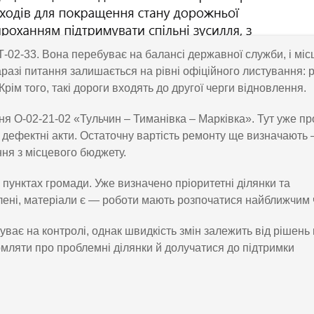
02-33. Вона перебуває на балансі державної служби, і міс
разі питання залишається на рівні офіційного листування: 
Крім того, такі дороги входять до другої черги відновлення.
я О-02-21-02 «Тульчин – Тиманівка – Марківка». Тут уже п
 дефектні акти. Остаточну вартість ремонту ще визначають
ня з місцевого бюджету.
пунктах громади. Уже визначено пріоритетні ділянки та
ілені, матеріали є — роботи мають розпочатися найближчим 
уває на контролі, однак швидкість змін залежить від рішень
омляти про проблемні ділянки й долучатися до підтримки