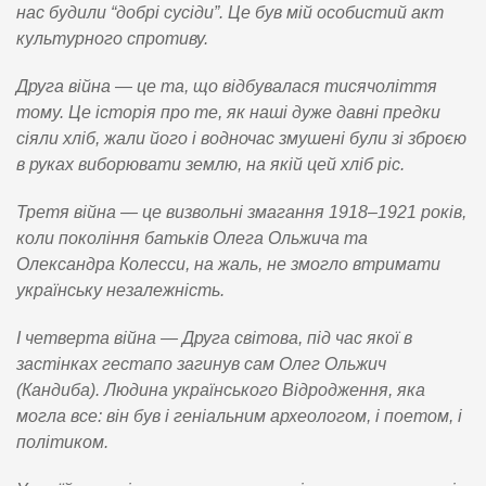
нас будили “добрі сусіди”. Це був мій особистий акт
культурного спротиву.
Друга війна — це та, що відбувалася тисячоліття
тому. Це історія про те, як наші дуже давні предки
сіяли хліб, жали його і водночас змушені були зі зброєю
в руках виборювати землю, на якій цей хліб ріс.
Третя війна — це визвольні змагання 1918–1921 років,
коли покоління батьків Олега Ольжича та
Олександра Колесси, на жаль, не змогло втримати
українську незалежність.
І четверта війна — Друга світова, під час якої в
застінках гестапо загинув сам Олег Ольжич
(Кандиба). Людина українського Відродження, яка
могла все: він був і геніальним археологом, і поетом, і
політиком.