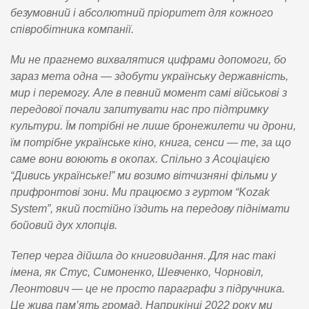
безумовний і абсолютний пріоритет для кожного
співробітника компанії.
Ми не прагнемо вихвалятися цифрами допомоги, бо
зараз мета одна — здобути українську державність,
мир і перемогу. Але в певний момент самі військові з
передової почали запитувати нас про підтримку
культури. Їм потрібні не лише бронежилети чи дрони,
їм потрібне українське кіно, книга, сенси — те, за що
саме вони воюють в окопах. Спільно з Асоціацією
“Дивись українське!” ми возимо вітчизняні фільми у
прифронтові зони. Ми працюємо з гуртом “Kozak
System”, який постійно їздить на передову піднімати
бойовий дух хлопців.
Тепер черга дійшла до книговидання. Для нас такі
імена, як Стус, Симоненко, Шевченко, Чорновіл,
Леонтович — це не просто параграфи з підручника.
Це жива пам’ять громад. Наприкінці 2022 року ми