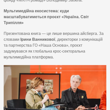
фонду «МХП-Громаді» Володимир Забела.
Мультимедійна екосистема: куди
масштабуватиметься проєкт «Україна. Світ
Трипілля»
Презентована книга — це лише вершина айсберга. За
словами
Ірини Ванникової
, директорки з комунікацій
та партнерства ГО «Наша Основа», проєкт
задумувався як глобальна крос-секторальна
мультимедійна платформа.