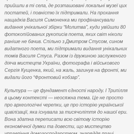
прийшли в ті села, де розташовані локальні музеї цих
постатей, і повністю їх підтримали. На прохання
нащадків Василя Симоненка ми профінансували
видання унікальної збірки “Молитва”, куди увійшли 80
фотокопійованих рукописів поета, яких світ ніколи
раніше не бачив. Спільно з Дмитром Стусом, сином
видатного поета, ми підтримали видання унікальних
томів Василя Стуса. Разом із дружиною заслуженого
діяча мистецтв України, фотографа і військового
Сергія Кущенка, який, на жаль, загинув на фронті, ми
видали його “Фронтовий кобзар”.
Культура — це фундамент єдності народу. І Трипілля
в цьому контексті — неосяжна тема. Це не просто
про археологічні черепки, це про історію української
цивілізації, яка існувала за тисячоліття до нашої ери.
Вона здатна переписати всю світову історію
економічної думки та довести, що мистецтво
управління домогосподарством, знаряддя праці,