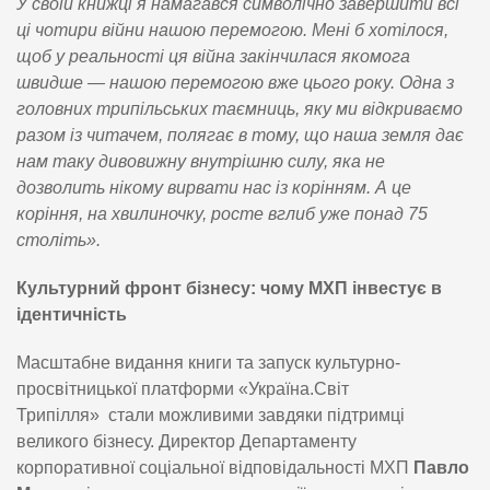
У своїй книжці я намагався символічно завершити всі
ці чотири війни нашою перемогою. Мені б хотілося,
щоб у реальності ця війна закінчилася якомога
швидше — нашою перемогою вже цього року. Одна з
головних трипільських таємниць, яку ми відкриваємо
разом із читачем, полягає в тому, що наша земля дає
нам таку дивовижну внутрішню силу, яка не
дозволить нікому вирвати нас із корінням. А це
коріння, на хвилиночку, росте вглиб уже понад 75
століть».
Культурний фронт бізнесу: чому МХП інвестує в
ідентичність
Масштабне видання книги та запуск культурно-
просвітницької платформи «Україна.Світ
Трипілля» стали можливими завдяки підтримці
великого бізнесу. Директор Департаменту
корпоративної соціальної відповідальності МХП
Павло