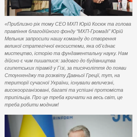
«Приблизно рік тому СЕО МХП Юрій Косюк та голова
правління благодійного фонду “МХП-Громаді” Юрій
Мельник запросили нашу команду до створення
великої стратегічної екосистеми, яка об’єднає
мистецтво, історію та фундаментальну науку. Нам
дійсно є чим пишатися: задовго до будівництва
єгипетських пірамід у Гізі, за тисячоліття до появи
Стоунхенджу та розквіту Давньої Греції, тут, на
території сучасної України, існували величезні,
високоорганізовані, багаті та успішні протоміста
трипільців. Про це треба кричати на весь світ, це
треба робити модним!