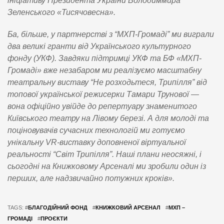
ініціативу Президента України Володиммира
Зеленського «Тисячовесна».
Ба, більше, у партнерстві з “МХП-Громаді” ми виграли
два великі гранти від Українського культурного
фонду (УКФ). Завдяки підтримці УКФ та БФ «МХП-
Громаді» вже незабаром ми реалізуємо масштабну
театральну виставу “Не розходьтеся, Трипілля” від
топової української режисерки Тамари Трунової —
вона офіційно увійде до репертуару знаменитого
Київського театру на Лівому березі. А для молоді та
поціновувачів сучасних технологій ми готуємо
унікальну VR-виставку доповненої віртуальної
реальності “Світ Трипілля”. Наші плани неосяжні, і
сьогодні на Книжковому Арсеналі ми зробили один із
перших, але надзвичайно потужних кроків».
TAGS: #
БЛАГОДІЙНИЙ ФОНД
#
КНИЖКОВИЙ АРСЕНАЛ
#
МХП –
ГРОМАДІ
#
ПРОЄКТИ