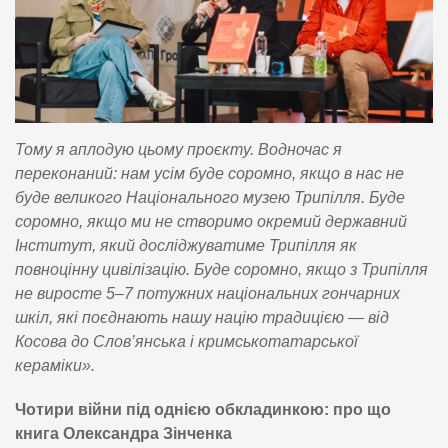
Тому я аплодую цьому проєкту. Водночас я
переконаний: нам усім буде соромно, якщо в нас не
буде великого Національного музею Трипілля. Буде
соромно, якщо ми не створимо окремий державний
Інститут, який досліджуватиме Трипілля як
повноцінну цивілізацію. Буде соромно, якщо з Трипілля
не виросте 5–7 потужних національних гончарних
шкіл, які поєднають нашу націю традицією — від
Косова до Слов’янська і кримськотатарської
кераміки».
Чотири війни під однією обкладинкою: про що
книга Олександра Зінченка