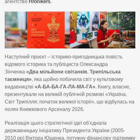
агентство
Hronikers.
Наступний проєкт – історико-пригодницька повість
відомого історика та публіциста Олександра
Зінченка
«Два мільйони світанків. Трипільська
таємниця»
, яка щойно побачила світ у культовому
видавництві
«А-БА-БА-ГА-ЛА-МА-ГА»
. Книгу, власне,
презентували на великій публічній розмові «Україна.
Світ Трипілля: початок великої історії», що відбулась на
полях Книжкового Арсеналу 2026.
Реалізація цього стратегічної ідеї об’єднала
державницьку ініціативу Президента України (2005-
2010 рр) Віктора Ющенка, потужну фінансову підтримку