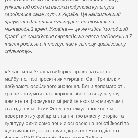
унікальний одяг та висока побутова культура
зародилися саме тут, в Україні. Це найсильніший
аргумент для нашої культурної дипломатії на
міжнародній арені. Україна — це не чийсь “молодший
брат”, це самобутня європейська епоха завдовжки в 7
тисяч років, яка інтегрує нас у світову цивілізовану
спільноту».
«У час, коли Україна виборює право на власне
майбутнє, такі проєкти як «Україна. Світ Трипілля»
набувають особливого значення. Вони допомагають
краще зрозуміти своє коріння, зберігати культурну
пам’ять та формувати міцний зв’язок між минулим і
сьогоденням. Тому Фонд підтримує проєкти, які
повертають українцям знання про власну історію та
культуру, адже саме вони є основою нашої стійкості та
ідентичності», — зазначив директор Благодійного