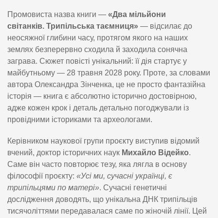
Промовиста назва книги —
«Два мільйони
світанків. Трипільська таємниця»
— відсилає до
неосяжної глибини часу, протягом якого на наших
землях безперервно сходила й заходила сонячна
заграва. Сюжет повісті унікальний: її дія стартує у
майбутньому — 28 травня 2028 року. Проте, за словами
автора Олександра Зінченка, це не просто фантазійна
історія — книга є абсолютно історично достовірною,
адже кожен крок і деталь детально погоджували із
провідними істориками та археологами.
Керівником наукової групи проєкту виступив відомий
вчений, доктор історичних наук
Михайло Відейко
.
Саме він часто повторює тезу, яка лягла в основу
філософії проєкту:
«Усі ми, сучасні українці, є
трипільцями по матері»
. Сучасні генетичні
дослідження доводять, що унікальна ДНК трипільців
тисячоліттями передавалася саме по жіночій лінії. Цей