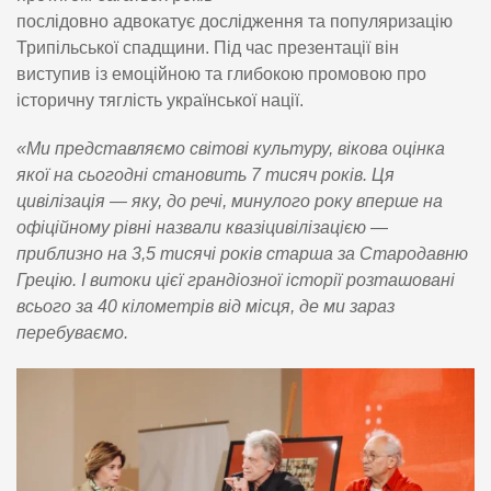
послідовно адвокатує дослідження та популяризацію
Трипільської спадщини. Під час презентації він
виступив із емоційною та глибокою промовою про
історичну тяглість української нації.
«Ми представляємо світові культуру, вікова оцінка
якої на сьогодні становить 7 тисяч років. Ця
цивілізація — яку, до речі, минулого року вперше на
офіційному рівні назвали квазіцивілізацією —
приблизно на 3,5 тисячі років старша за Стародавню
Грецію. І витоки цієї грандіозної історії розташовані
всього за 40 кілометрів від місця, де ми зараз
перебуваємо.