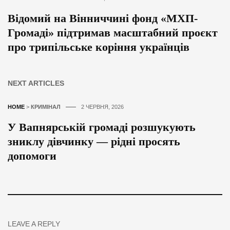
Відомий на Вінниччині фонд «МХП-
Громаді» підтримав масштабний проєкт
про трипільське коріння українців
NEXT ARTICLES
HOME
>
КРИМІНАЛ
2 ЧЕРВНЯ, 2026
У Вапнярській громаді розшукують
зниклу дівчинку — рідні просять
допомоги
LEAVE A REPLY