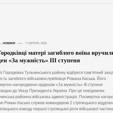
А
,
НОВИНИ
7 СЕРПНЯ, 2026
Городківці матері загиблого воїна вручил
ен «За мужність» ІІІ ступеня
лі Городківка Тульчинського району відбувся пам’ятний захі
есть загиблого військовослужбовця Романа Каська. Його
ертно нагороджено орденом «За мужність» ІІІ ступеня
овідно до Указу Президента України. Про це повідомляє
чинська районна військова адміністрація. Посмертна нагор
ю Роман Касько служив командиром 2 стрілецького відділе
рілецького взводу першої стрілецької роти військової частин