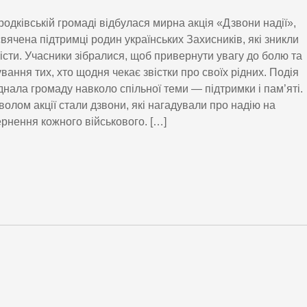
родківській громаді відбулася мирна акція «Дзвони надії»,
вячена підтримці родин українських Захисників, які зникли
істи. Учасники зібралися, щоб привернути увагу до болю та
ування тих, хто щодня чекає звістки про своїх рідних. Подія
днала громаду навколо спільної теми — підтримки і пам’яті.
олом акції стали дзвони, які нагадували про надію на
рнення кожного військового. […]