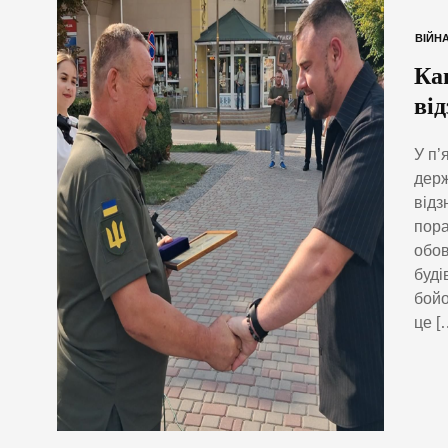
ВІЙН
Ка
ві
У п’
держ
відз
пора
обов
буді
бойо
це [