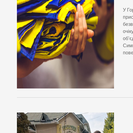
У Го
прис
безв
очік
об’є
Симв
пове