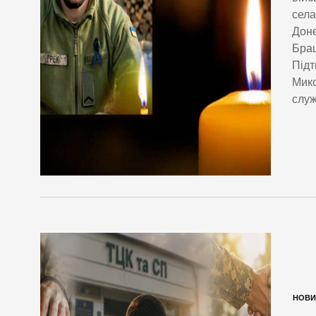
села
Доне
Брац
Підт
Мико
служ
НОВИ