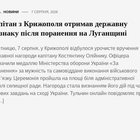
А
,
НОВИНИ
7 СЕРПНЯ, 2026
пітан з Крижополя отримав державну
дзнаку після поранення на Луганщині
ятницю, 7 серпня, у Крижополі відбулося урочисте вручення
авної нагороди капітану Костянтину Олійнику. Офіцера
начили медаллю Міністерства оборони України «За
нення» за мужність та самовіддане виконання військового
’язку. Церемонія пройшла на площі біля адміністративної
влі селищної ради. Нагорода стала визнанням його дій під ч
вих завдань на сході України. Тульчин онлайн повідомляє п
…]