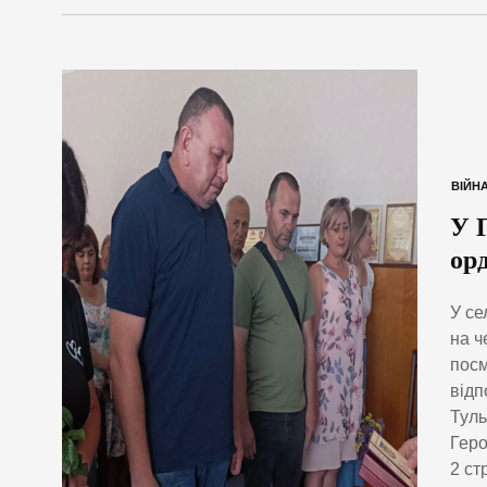
ВІЙН
У 
орд
У се
на ч
посм
відп
Туль
Геро
2 ст