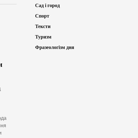
Сад і город
Спорт
Тексти
Туризм
Фразеологізм дня
и
д
ода
ння
и