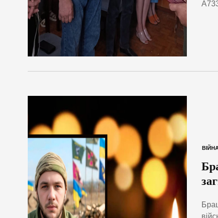
А733
ВІЙН
Бр
за
Брац
війс