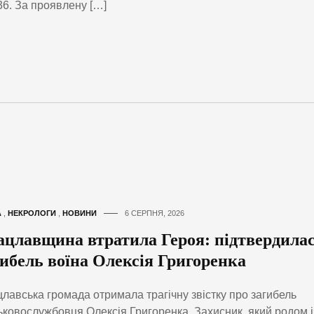
6. За проявлену […]
А
,
НЕКРОЛОГИ
,
НОВИНИ
6 СЕРПНЯ, 2026
ацлавщина втратила Героя: підтвердила
гибель воїна Олексія Григоренка
лавська громада отримала трагічну звістку про загибель
ьковослужбовця Олексія Григоренка. Захисник, який родом і