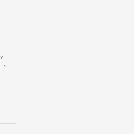
 У
 та