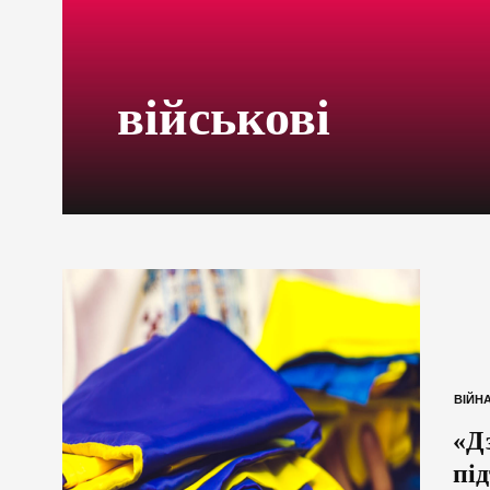
військові
ВІЙН
«Дз
пі