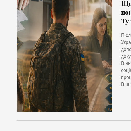
Що
по
Ту
Післ
Укра
допо
доку
Вінн
соці
проц
Вінн