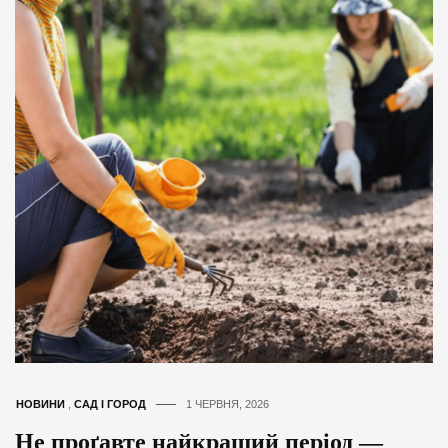
НОВИНИ
,
САД І ГОРОД
1 ЧЕРВНЯ, 2026
Не проґавте найкращий період —