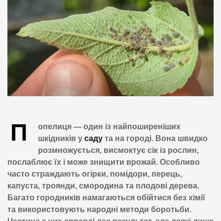
П
опелиця — один із найпоширеніших
шкідників у
саду
та на городі. Вона швидко
розмножується, висмоктує сік із рослин,
послаблює їх і може знищити врожай. Особливо
часто страждають огірки, помідори, перець,
капуста, троянди, смородина та плодові дерева.
Багато городників намагаються обійтися без хімії
та використовують народні методи боротьби.