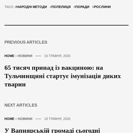
TAGS: #
НАРОДНІ МЕТОДИ
#
ПОПЕЛИЦЯ
#
ПОРАДИ
#
РОСЛИНИ
PREVIOUS ARTICLES
HOME
>
НОВИНИ
16 ТРАВНЯ, 2026
65 тисяч принад із вакциною: на
Тульчинщині стартує імунізація диких
тварин
NEXT ARTICLES
HOME
>
НОВИНИ
18 ТРАВНЯ, 2026
У Вапнярській громаді сьогодні