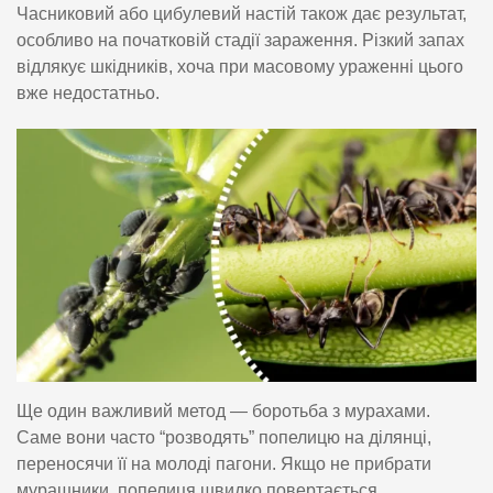
Часниковий або цибулевий настій також дає результат,
особливо на початковій стадії зараження. Різкий запах
відлякує шкідників, хоча при масовому ураженні цього
вже недостатньо.
Ще один важливий метод — боротьба з мурахами.
Саме вони часто “розводять” попелицю на ділянці,
переносячи її на молоді пагони. Якщо не прибрати
мурашники, попелиця швидко повертається.