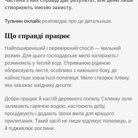
Частина з них справді дає результат, але деякі лише
створюють ілюзію захисту.
Тульчин онлайн
розповідає про це детальніше.
Що справді працює
Найпоширеніший і перевірений спосіб — мильний
розчин. Для цього господарське мило натирають і
розчиняють у теплій воді. Отриманою рідиною
обприскують листя, особливо з нижнього боку, де
найчастіше ховається попелиця. Мило створює плівку,
яка заважає шкіднику дихати.
Добре працює й настій деревного попелу. Склянку золи
заливають гарячою водою, настоюють добу,
проціджують і додають трохи мила для кращого
прилипання. Такий засіб не лише відлякує попелицю, а
й підживлює рослини.