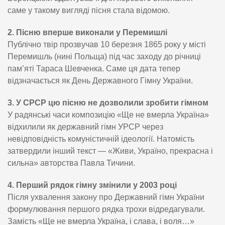
саме у такому вигляді пісня стала відомою.
2. Пісню вперше виконали у Перемишлі
Публічно твір прозвучав 10 березня 1865 року у місті
Перемишль (нині Польща) під час заходу до річниці
пам’яті Тараса Шевченка. Саме ця дата тепер
відзначається як День Державного Гімну України.
3. У СРСР цю пісню не дозволили зробити гімном
У радянські часи композицію «Ще не вмерла Україна»
відхилили як державний гімн УРСР через
невідповідність комуністичній ідеології. Натомість
затвердили інший текст — «Живи, Україно, прекрасна і
сильна» авторства Павла Тичини.
4. Перший рядок гімну змінили у 2003 році
Після ухвалення закону про Державний гімн України
формулювання першого рядка трохи відредагували.
Замість «Ще не вмерла Україна, і слава, і воля…»