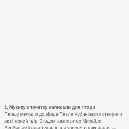
1. Музику спочатку написали для гітари
Першу мелодію до вірша Павла Чубинського створили
як гітарний твір. Згодом композитор Михайло
Вербицький адаптував її для хорового виконання —