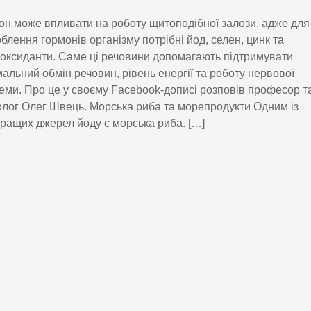
он може впливати на роботу щитоподібної залози, адже для
блення гормонів організму потрібні йод, селен, цинк та
оксиданти. Саме ці речовини допомагають підтримувати
альний обмін речовин, рівень енергії та роботу нервової
еми. Про це у своєму Facebook-дописі розповів професор т
олог Олег Швець. Морська риба та морепродукти Одним із
ращих джерел йоду є морська риба. […]