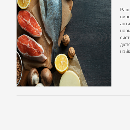
Раці
виро
анти
норм
сист
дієт
найк