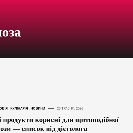
лоза
ОВ’Я
,
КУЛІНАРІЯ
,
НОВИНИ
26 ТРАВНЯ, 2026
і продукти корисні для щитоподібної
ози — список від дієтолога