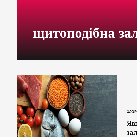
щитоподібна за
ЗДОР
Як
зал