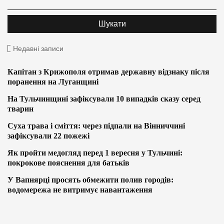
Недавні записи
Капітан з Крижополя отримав державну відзнаку після
поранення на Луганщині
На Тульчинщині зафіксували 10 випадків сказу серед
тварин
Суха трава і сміття: через підпали на Вінниччині
зафіксували 22 пожежі
Як пройти медогляд перед 1 вересня у Тульчині:
покрокове пояснення для батьків
У Вапнярці просять обмежити полив городів:
водомережа не витримує навантаження