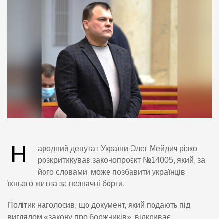
Н
ародний депутат України Олег Мейдич різко
розкритикував законопроєкт №14005, який, за
його словами, може позбавити українців
їхнього житла за незначні борги.
Політик наголосив, що документ, який подають під
виглядом «закону про боржників», відкриває