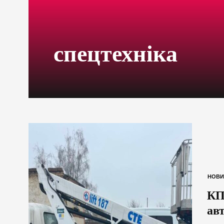
спецтехніка
НОВИ
КП
ав