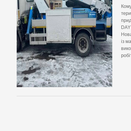
Кому
тери
прид
DAYU
Нова
із м
вико
робі