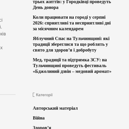
трьох життів: у Городківці проведуть
День донора
Коли працювати на городі у серпні
сі
2026: сприятливі та несприятливі дні
.
за місячним календарем
ків
Яблучний Спас на Тульчинщині: які
традиції збереглися та що роблять у
их
свято для здоров’я і добробуту
Мед, традиції та підтримка ЗСУ: на
Тульчинщині проведуть фестиваль
«Бджолиний дзвін – медовий аромат»
Категорії
Авторський матеріал
Війна
Здоров’я