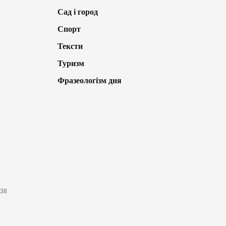
Сад і город
Спорт
Тексти
Туризм
Фразеологізм дня
638