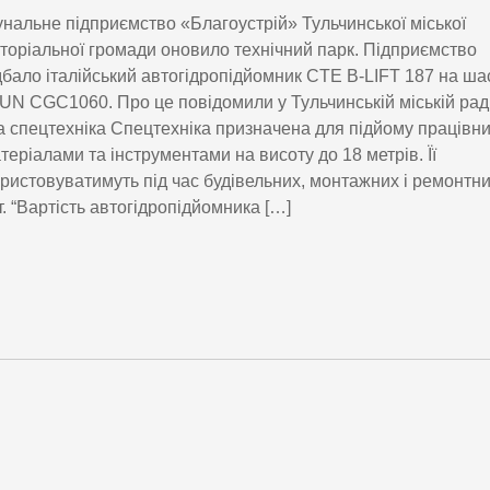
нальне підприємство «Благоустрій» Тульчинської міської
торіальної громади оновило технічний парк. Підприємство
бало італійський автогідропідйомник CTE B-LIFT 187 на ша
N CGC1060. Про це повідомили у Тульчинській міській раді
 спецтехніка Спецтехніка призначена для підйому працівни
атеріалами та інструментами на висоту до 18 метрів. Її
ристовуватимуть під час будівельних, монтажних і ремонтн
т. “Вартість автогідропідйомника […]