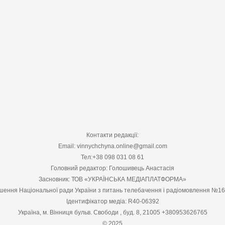
Контакти редакції:
Email: vinnychchyna.online@gmail.com
Тел:+38 098 031 08 61
Головний редактор: Голошивець Анастасія
Засновник: ТОВ «УКРАЇНСЬКА МЕДІАПЛАТФОРМА»
шення Національної ради України з питань телебачення і радіомовлення №1
Ідентифікатор медіа: R40-06392
Україна, м. Вінниця бульв. Свободи , буд. 8, 21005 +380953626765
© 2025