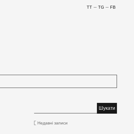
TT
TG
FB
Недавні записи