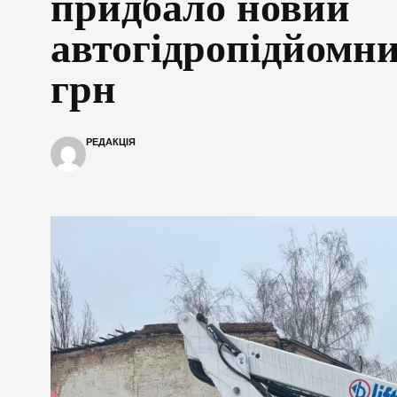
придбало новий
автогідропідйомни
грн
РЕДАКЦІЯ