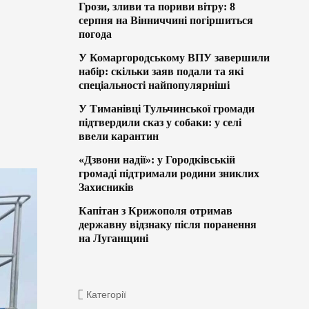
Грози, зливи та пориви вітру: 8
серпня на Вінниччині погіршиться
погода
У Комаргородському ВПУ завершили
набір: скільки заяв подали та які
спеціальності найпопулярніші
У Тиманівці Тульчинської громади
підтвердили сказ у собаки: у селі
ввели карантин
«Дзвони надії»: у Городківській
громаді підтримали родини зниклих
Захисників
Капітан з Крижополя отримав
державну відзнаку після поранення
на Луганщині
Категорії