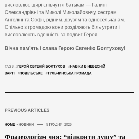
висловлює щирі співчуття батькам — Галині
Олександрівні та Миколі Миколайовичу, сестрам
Ангеліні та Софії, рідним, друзям та односельчанам.
Спільно з громадою вони розділяють біль утрати і
висловлюють вдячність за подвиг Героя.
Вічна пам’ять і слава Герою Євгенію Болтухову!
TAGS: #
ГЕРОЙ ЄВГЕНІЙ БОЛТУХОВ
#
НАВІКИ В НЕБЕСНІЙ
ВАРТІ
#
ПОДІЛЬСЬКЕ
#
ТУЛЬЧИНСЬКА ГРОМАДА
PREVIOUS ARTICLES
HOME
>
НОВИНИ
5 ГРУДНЯ, 2025
Фразеологізм дня: “відкрити душу” та