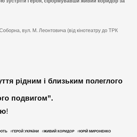
ою зустріти Героя, сформувавши живий коридор за
. Соборна, вул. М. Леонтовича (від кінотеатру до ТРК
ття рідним і близьким полеглого
ого подвигом”.
ою
!
АЮТЬ
#
ГЕРОЙ УКРАЇНИ
#
ЖИВИЙ КОРИДОР
#
ЮРІЙ МИРОНЕНКО