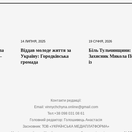
14 ЛИПНЯ, 2025
19 СІЧНЯ, 2026
ла
Віддав молоде життя за
Біль Тульчинщини:
—
Україну: Городківська
Захисник Микола П
громада
із
Контакти редакції:
Email: vinnychchyna.online@gmail.com
Тел:+38 098 031 08 61
Головний редактор: Голошивець Анастасія
Засновник: ТОВ «УКРАЇНСЬКА МЕДІАПЛАТФОРМА»