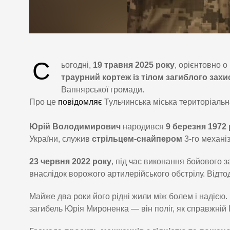
С
ьогодні,
19 травня 2025 року
, орієнтовно о
траурний кортеж із тілом загиблого за
Вапнярської громади.
Про це
повідомляє
Тульчинська міська територіальн
Юрій Володимирович
народився
9 березня 1972
України, служив
стрільцем-снайпером
3-го механіз
23 червня 2022 року
, під час виконання бойового 
внаслідок ворожого артилерійського обстрілу. Відт
Майже два роки його рідні жили між болем і надією.
загибель Юрія Мироненка — він поліг, як справжній 