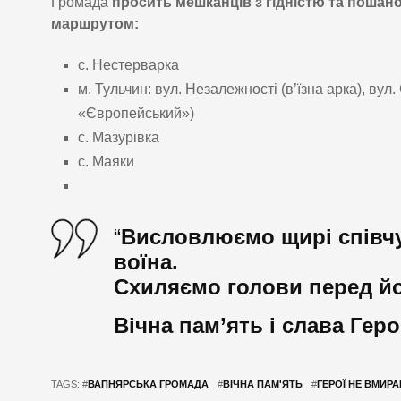
Громада
просить мешканців з гідністю та пошан
маршрутом:
с. Нестерварка
м. Тульчин: вул. Незалежності (в’їзна арка), вул
«Європейський»)
с. Мазурівка
с. Маяки
“
Висловлюємо щирі співчу
воїна.
Схиляємо голови перед й
Вічна пам’ять і слава Гер
TAGS: #
ВАПНЯРСЬКА ГРОМАДА
#
ВІЧНА ПАМ'ЯТЬ
#
ГЕРОЇ НЕ ВМИР