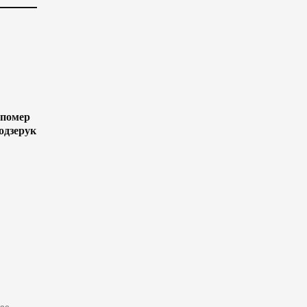
 помер
одзерук