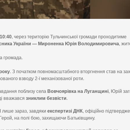
10:40
, через територію Тульчинської громади проходитиме
хисника України — Мироненка Юрія Володимировича
, жи
а громада.
 року
. З початком повномасштабного вторгнення став на за
ованого взводу 2-ї механізованої роти.
завдання поблизу села
Вовчоярівка на Луганщині
, Юрій за
оді вважався
зниклим безвісти
.
 І лише зараз, завдяки
експертизі ДНК
, офіційно підтвердж
Герой, на полі бою, захищаючи Батьківщину.