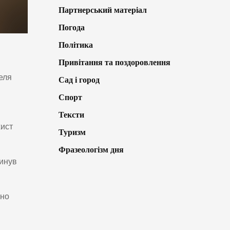
Партнерський матеріал
Погода
Політика
Привітання та поздоровлення
теля
Сад і город
Спорт
Тексти
хист
Туризм
Фразеологізм дня
гинув
ено