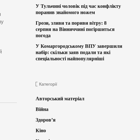
У Тульчині чоловік під час конфлікту
поранив знайомого ножем
я
ну
Грози, зливи та пориви вітру: 8
серпня на Вінниччині погіршиться
погода
У Комаргородському ВПУ завершили
й
набір: скільки заяв подали та які
спеціальності найпопулярніші
Категорії
Авторський матеріал
Війна
Здоров’я
Кіно