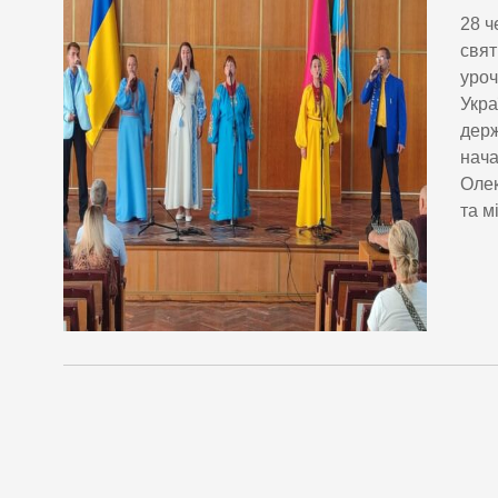
28 ч
свят
уроч
Укра
держ
нача
Олек
та м