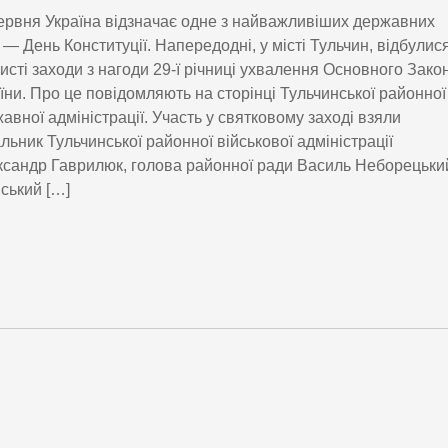
ервня Україна відзначає одне з найважливіших державних
 — День Конституції. Напередодні, у місті Тульчин, відбулис
исті заходи з нагоди 29-ї річниці ухвалення Основного Зако
їни. Про це повідомляють на сторінці Тульчинської районної
авної адміністрації. Участь у святковому заході взяли
льник Тульчинської районної військової адміністрації
сандр Гаврилюк, голова районної ради Василь Неборецьки
іський […]