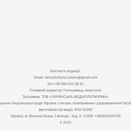
Контакти редакції:
Email: vinnychchyna.online@gmail.com
Тел:+38 098 031 08 61
Головний редактор: Голошивець Анастасія
Засновник: ТОВ «УКРАЇНСЬКА МЕДІАПЛАТФОРМА»
шення Національної ради України з питань телебачення і радіомовлення №1
Ідентифікатор медіа: R40-06392
Україна, м. Вінниця бульв. Свободи , буд. 8, 21005 +380953626765
© 2025