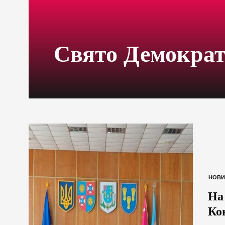
Свято Демократ
НОВИ
На
Ко