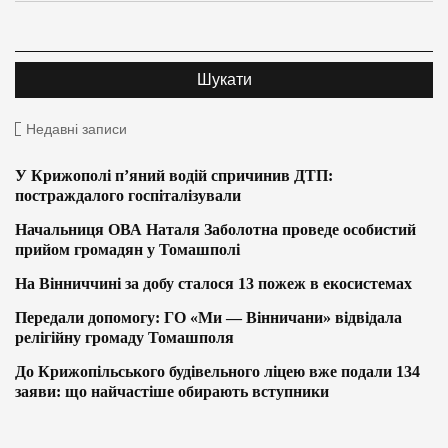
Недавні записи
У Крижополі п’яний водій спричинив ДТП:
постраждалого госпіталізували
Начальниця ОВА Наталя Заболотна проведе особистий
прийом громадян у Томашполі
На Вінниччині за добу сталося 13 пожеж в екосистемах
Передали допомогу: ГО «Ми — Вінничани» відвідала
релігійну громаду Томашполя
До Крижопільського будівельного ліцею вже подали 134
заяви: що найчастіше обирають вступники