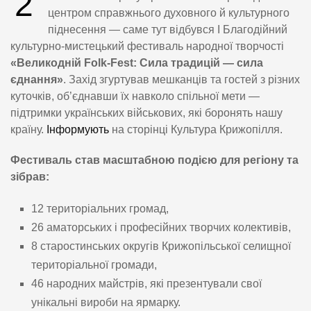
2
центром справжнього духовного й культурного
піднесення — саме тут відбувся І Благодійний
культурно-мистецький фестиваль народної творчості
«Великодній Folk-Fest: Сила традицій — сила
єднання»
. Захід згуртував мешканців та гостей з різних
куточків, об’єднавши їх навколо спільної мети —
підтримки українських військових, які боронять нашу
країну.
Інформують
на сторінці Культура Крижопілля.
Фестиваль став масштабною подією для регіону та
зібрав:
12 територіальних громад,
26 аматорських і професійних творчих колективів,
8 старостинських округів Крижопільської селищної
територіальної громади,
46 народних майстрів, які презентували свої
унікальні вироби на ярмарку.