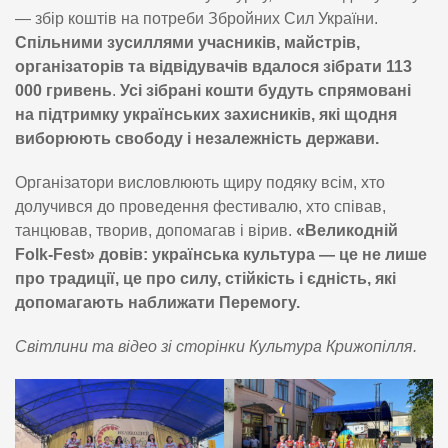
— збір коштів на потреби Збройних Сил України.
Спільними зусиллями учасників, майстрів,
організаторів та відвідувачів вдалося зібрати 113
000 гривень
.
Усі зібрані кошти будуть спрямовані
на підтримку українських захисників, які щодня
виборюють свободу і незалежність держави.
Організатори висловлюють щиру подяку всім, хто
долучився до проведення фестивалю, хто співав,
танцював, творив, допомагав і вірив.
«Великодній
Folk-Fest» довів: українська культура — це не лише
про традиції, це про силу, стійкість і єдність, які
допомагають наближати Перемогу.
Світлини та відео зі сторінки Культура Крижопілля.