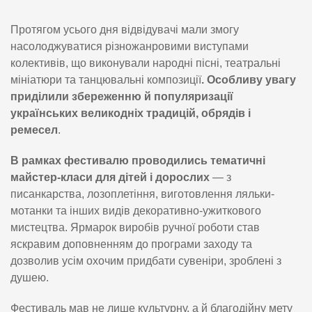
Протягом усього дня відвідувачі мали змогу
насолоджуватися різножанровими виступами
колективів, що виконували народні пісні, театральні
мініатюри та танцювальні композиції
. Особливу увагу
приділили збереженню й популяризації
українських великодніх традицій, обрядів і
ремесел
.
В рамках фестивалю проводились тематичні
майстер-класи для дітей і дорослих
— з
писанкарства, лозоплетіння, виготовлення ляльки-
мотанки та інших видів декоративно-ужиткового
мистецтва. Ярмарок виробів ручної роботи став
яскравим доповненням до програми заходу та
дозволив усім охочим придбати сувеніри, зроблені з
душею.
Фестиваль мав не лише культурну, а й благодійну мету