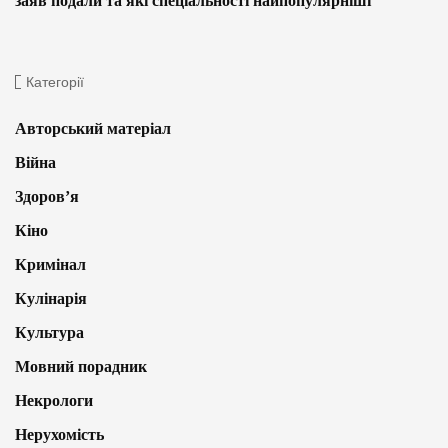
заяв подали та які спеціальності найпопулярніші
Категорії
Авторський матеріал
Війна
Здоров’я
Кіно
Кримінал
Кулінарія
Культура
Мовний порадник
Некрологи
Нерухомість