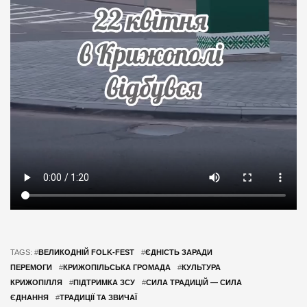
TAGS: #
ВЕЛИКОДНІЙ FOLK-FEST
#
ЄДНІСТЬ ЗАРАДИ
ПЕРЕМОГИ
#
КРИЖОПІЛЬСЬКА ГРОМАДА
#
КУЛЬТУРА
КРИЖОПІЛЛЯ
#
ПІДТРИМКА ЗСУ
#
СИЛА ТРАДИЦІЙ — СИЛА
ЄДНАННЯ
#
ТРАДИЦІЇ ТА ЗВИЧАЇ