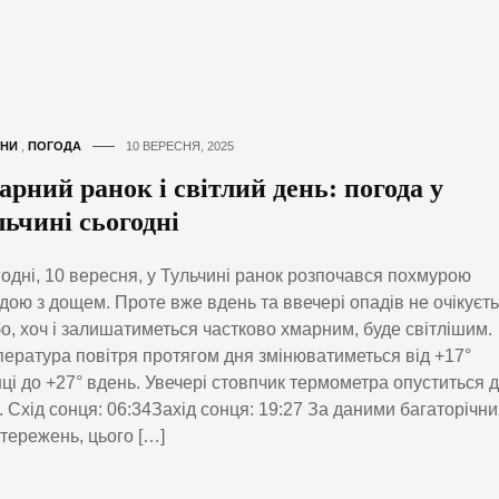
НИ
,
ПОГОДА
10 ВЕРЕСНЯ, 2025
арний ранок і світлий день: погода у
льчині сьогодні
одні, 10 вересня, у Тульчині ранок розпочався похмурою
дою з дощем. Проте вже вдень та ввечері опадів не очікуєть
бо, хоч і залишатиметься частково хмарним, буде світлішим.
ература повітря протягом дня змінюватиметься від +17°
ці до +27° вдень. Увечері стовпчик термометра опуститься 
. Схід сонця: 06:34Захід сонця: 19:27 За даними багаторічни
тережень, цього […]