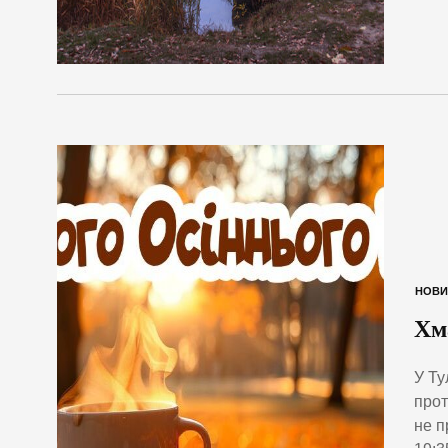
НОВИ
Хм
У Ту
прот
не п