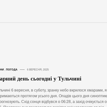
НИ
,
ПОГОДА
6 ВЕРЕСНЯ, 2025
арний день сьогодні у Тульчині
льчині 6 вересня, в суботу, зранку небо вкрилося хмарами, я
римаються протягом усього дня. Опадів цього дня синоптик
рогнозують. Схід сонця відбувся о 06:28, а захід очікується о