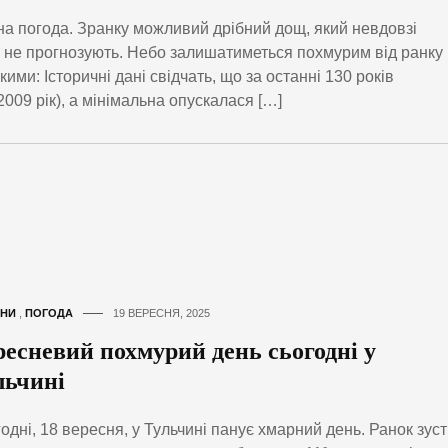
на погода. Зранку можливий дрібний дощ, який невдовзі
е не прогнозують. Небо залишатиметься похмурим від ранку 
ими: Історичні дані свідчать, що за останні 130 років
009 рік), а мінімальна опускалася […]
НИ
,
ПОГОДА
19 ВЕРЕСНЯ, 2025
ресневий похмурий день сьогодні у
льчині
одні, 18 вересня, у Тульчині панує хмарний день. Ранок зуст