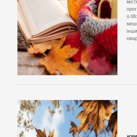
міст
прог
о 06
мешк
інши
хмар
НОВИ