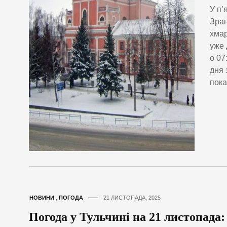
У п’
Зран
хмар
уже 
о 07
дня 
пока
НОВИНИ
,
ПОГОДА
21 ЛИСТОПАДА, 2025
Погода у Тульчині на 21 листопада