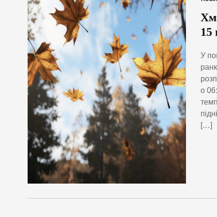
Хм
15
У по
ранк
розп
о 06
темп
підн
[…]