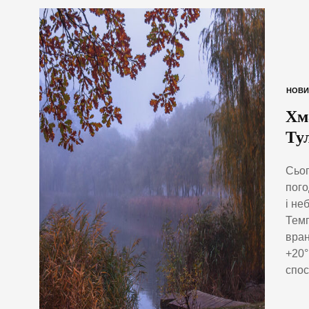
НОВИ
Хм
Ту
Сьог
пого
і не
Темп
вран
+20°
спос