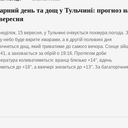
арний день та дощ у Тульчині: прогноз н
 вересня
неділок, 15 вересня, у Тульчині очікується похмура погода. 
у небо буде вкрите хмарами, а в другій половині дня
очнеться дощ, який триватиме до самого вечора. Сонце зій
:41, а заховається за обрій о 19:16. Протягом доби
ература коливатиметься: вранці близько +14°, вдень
іметься до +18°, а ввечері знизиться до +13°. За багаторічни