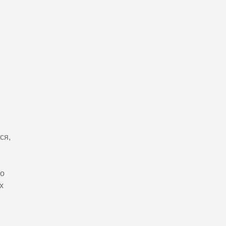
ся,
до
х