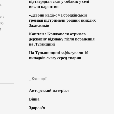
підтвердили сказ у собаки: у селі
.
ввели карантин
«Дзвони надії»: у Городківській
нак
громаді підтримали родини зниклих
ло
Захисників
м
Капітан з Крижополя отримав
державну відзнаку після поранення
на Луганщині
На Тульчинщині зафіксували 10
випадків сказу серед тварин
Категорії
Авторський матеріал
Війна
Здоров’я