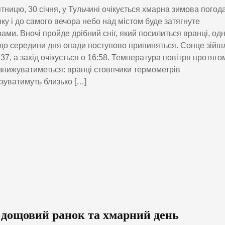
ятницю, 30 січня, у Тульчині очікується хмарна зимова погода
ку і до самого вечора небо над містом буде затягнуте
ами. Вночі пройде дрібний сніг, який посилиться вранці, од
до середини дня опади поступово припиняться. Сонце зійш
:37, а захід очікується о 16:58. Температура повітря протяго
знижуватиметься: вранці стовпчики термометрів
зуватимуть близько […]
: дощовий ранок та хмарний день