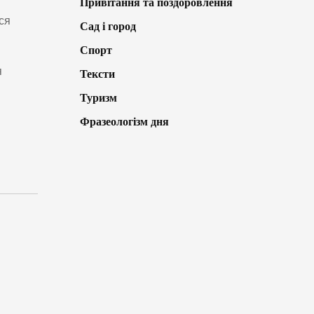
Привітання та поздоровлення
вся
Сад і город
Спорт
я
Тексти
Туризм
Фразеологізм дня