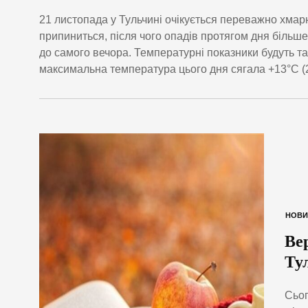
21 листопада у Тульчині очікується переважно хмар
припиниться, після чого опадів протягом дня більш
до самого вечора. Температурні показники будуть так
максимальна температура цього дня сягала +13°С (2
НОВИ
Ве
Ту
Сьог