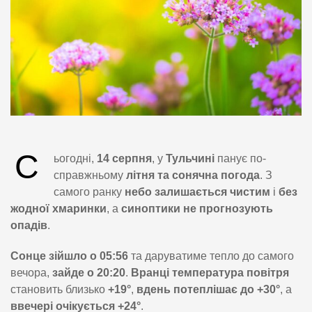
С
ьогодні,
14 серпня
, у
Тульчині
панує по-
справжньому
літня та сонячна погода
. З
самого ранку
небо залишається чистим
і
без
жодної хмаринки
, а
синоптики не прогнозують
опадів
.
Сонце зійшло о 05:56
та даруватиме тепло до самого
вечора,
зайде о 20:20
.
Вранці температура повітря
становить близько
+19°
,
вдень потеплішає до +30°
, а
ввечері очікується +24°
.