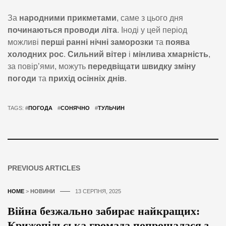
За
народними прикметами
, саме з цього дня
починаються проводи літа
. Іноді у цей період
можливі
перші ранні нічні заморозки
та
поява
холодних рос
.
Сильний вітер
і
мінлива хмарність
,
за повір’ями, можуть
передвіщати швидку зміну
погоди
та
прихід осінніх днів
.
TAGS: #
ПОГОДА
#
СОНЯЧНО
#
ТУЛЬЧИН
PREVIOUS ARTICLES
HOME
>
НОВИНИ
13 СЕРПНЯ, 2025
Війна безжально забирає найкращих:
Крижопільська громада попрощалася з