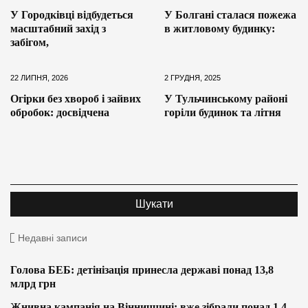
У Городківці відбудеться
У Болгані сталася пожежа
масштабний захід з
в житловому будинку:
забігом,
22 ЛИПНЯ, 2026
2 ГРУДНЯ, 2025
Огірки без хвороб і зайвих
У Тульчинському районі
обробок: досвідчена
горіли будинок та літня
Недавні записи
Голова БЕБ: детінізація принесла державі понад 13,8
млрд грн
Жнивна кампанія на Вінниччині: вже зібрали понад 1,4