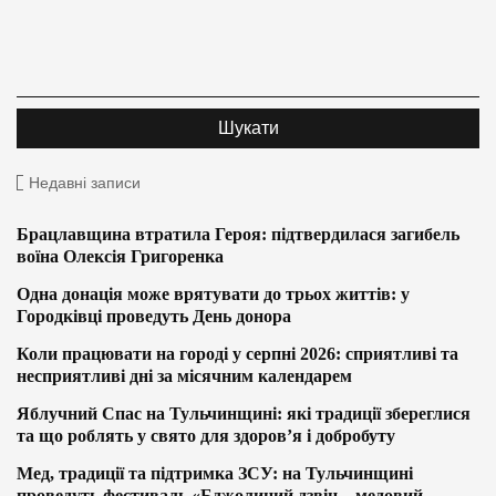
Недавні записи
Брацлавщина втратила Героя: підтвердилася загибель
воїна Олексія Григоренка
Одна донація може врятувати до трьох життів: у
Городківці проведуть День донора
Коли працювати на городі у серпні 2026: сприятливі та
несприятливі дні за місячним календарем
Яблучний Спас на Тульчинщині: які традиції збереглися
та що роблять у свято для здоров’я і добробуту
Мед, традиції та підтримка ЗСУ: на Тульчинщині
проведуть фестиваль «Бджолиний дзвін – медовий