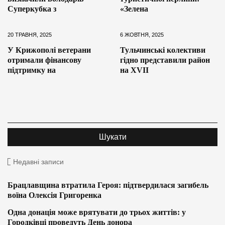
Суперкубка з
«Зелена
20 ТРАВНЯ, 2025
6 ЖОВТНЯ, 2025
У Крижополі ветерани
Тульчинські колективи
отримали фінансову
гідно представили район
підтримку на
на ХVІІ
Недавні записи
Брацлавщина втратила Героя: підтвердилася загибель
воїна Олексія Григоренка
Одна донація може врятувати до трьох життів: у
Городківці проведуть День донора