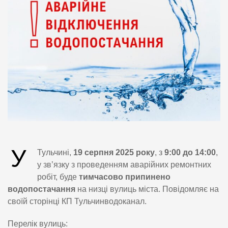
У
Тульчині,
19 серпня 2025 року
, з
9:00 до 14:00
,
у зв’язку з проведенням аварійних ремонтних
робіт, буде
тимчасово припинено
водопостачання
на низці вулиць міста. Повідомляє на
своїй сторінці КП Тульчинводоканал.
Перелік вулиць: