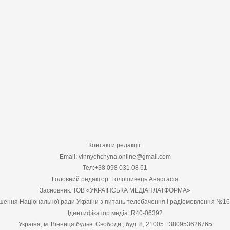
Контакти редакції:
Email: vinnychchyna.online@gmail.com
Тел:+38 098 031 08 61
Головний редактор: Голошивець Анастасія
Засновник: ТОВ «УКРАЇНСЬКА МЕДІАПЛАТФОРМА»
шення Національної ради України з питань телебачення і радіомовлення №1
Ідентифікатор медіа: R40-06392
Україна, м. Вінниця бульв. Свободи , буд. 8, 21005 +380953626765