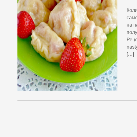
Коли
саме
на п
полу
Реце
nast
[…]