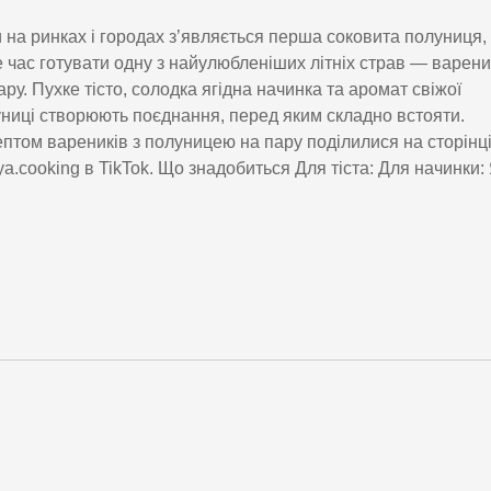
 на ринках і городах з’являється перша соковита полуниця,
 час готувати одну з найулюбленіших літніх страв — варен
ару. Пухке тісто, солодка ягідна начинка та аромат свіжої
ниці створюють поєднання, перед яким складно встояти.
птом вареників з полуницею на пару поділилися на сторінц
ya.cooking в TikTok. Що знадобиться Для тіста: Для начинки: