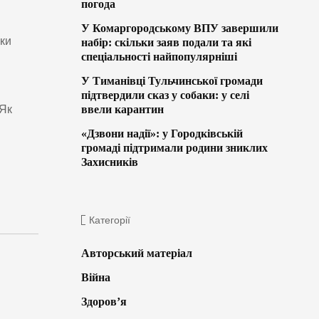
погода
У Комаргородському ВПУ завершили
ики
набір: скільки заяв подали та які
спеціальності найпопулярніші
У Тиманівці Тульчинської громади
і
підтвердили сказ у собаки: у селі
 Як
ввели карантин
«Дзвони надії»: у Городківській
громаді підтримали родини зниклих
Захисників
Категорії
Авторський матеріал
Війна
Здоров’я