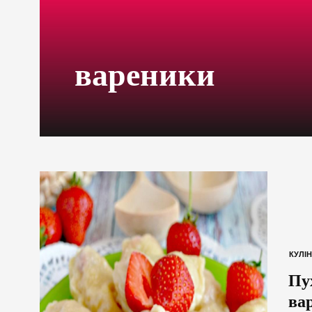
вареники
КУЛІН
Пу
ва