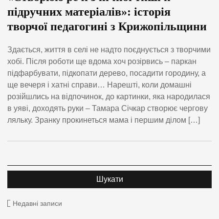
підручних матеріалів»: історія
творчої педагогині з Крижопільщини
Здається, життя в селі не надто поєднується з творчими
хобі. Після роботи ще вдома хоч розірвись – паркан
підфарбувати, підкопати дерево, посадити городину, а
ще вечеря і хатні справи… Нарешті, коли домашні
розійшлись на відпочинок, до картинки, яка народилася
в уяві, доходять руки – Тамара Січкар створює чергову
ляльку. Зранку прокинеться мама і першим ділом […]
Недавні записи