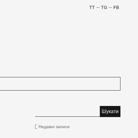
TT
TG
FB
Недавні записи