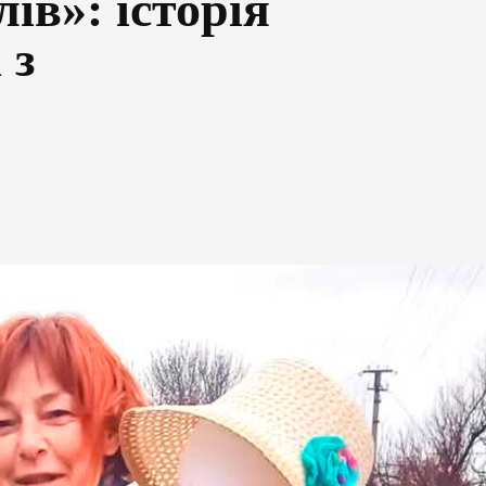
ів»: історія
 з