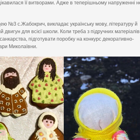
цікавилася її витворами. Адже в теперішньому напруженні н
цею №3 с.Жабокрич, викладає українську мову, літературу й
й двигун для всієї школи. Коли треба з підручних матеріалів
санкарства, підготувати поробку на конкурс декоративно-
ари Миколаївни.