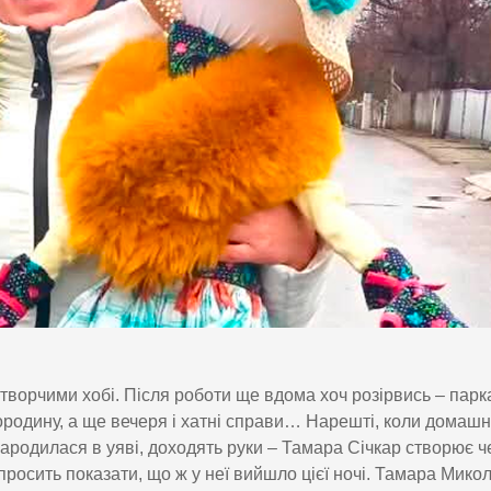
з творчими хобі. Після роботи ще вдома хоч розірвись – парк
ородину, а ще вечеря і хатні справи… Нарешті, коли домашн
народилася в уяві, доходять руки – Тамара Січкар створює ч
росить показати, що ж у неї вийшло цієї ночі. Тамара Мико