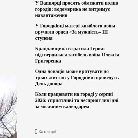
У Вапнярці просять обмежити полив
городів: водомережа не витримує
навантаження
У Городківці матері загиблого воїна
вручили орден «За мужність» ІІІ
ступеня
Брацлавщина втратила Героя:
підтвердилася загибель воїна Олексія
Григоренка
Одна донація може врятувати до
трьох життів: у Городківці проведуть
День донора
Коли працювати на городі у серпні
2026: сприятливі та несприятливі дні
за місячним календарем
Категорії