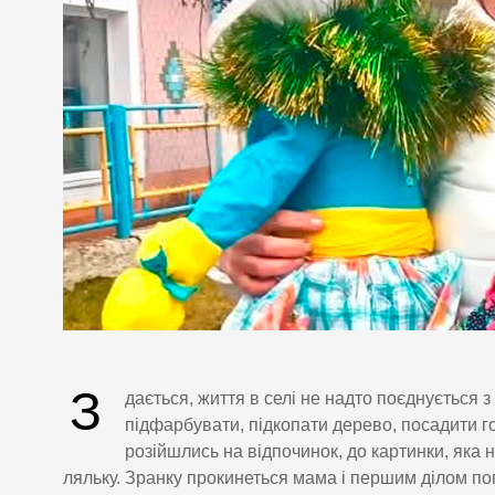
З
дається, життя в селі не надто поєднується 
підфарбувати, підкопати дерево, посадити г
розійшлись на відпочинок, до картинки, яка 
ляльку. Зранку прокинеться мама і першим ділом поп