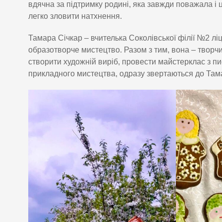
вдячна за підтримку родині, яка завжди поважала і 
легко зловити натхнення.
Тамара Січкар – вчителька Соколівської філії №2 лі
образотворче мистецтво. Разом з тим, вона – творчи
створити художній виріб, провести майстерклас з пи
прикладного мистецтва, одразу звертаються до Там