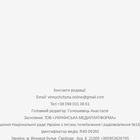
Контакти редакції:
Email: vinnychchyna.online@gmail.com
Тел:+38 098 031 08 61
Головний редактор: Голошивець Анастасія
Засновник: ТОВ «УКРАЇНСЬКА МЕДІАПЛАТФОРМА»
шення Національної ради України з питань телебачення і радіомовлення №1
Ідентифікатор медіа: R40-06392
Україна, м. Вінниця бульв. Свободи , буд. 8, 21005 +380953626765