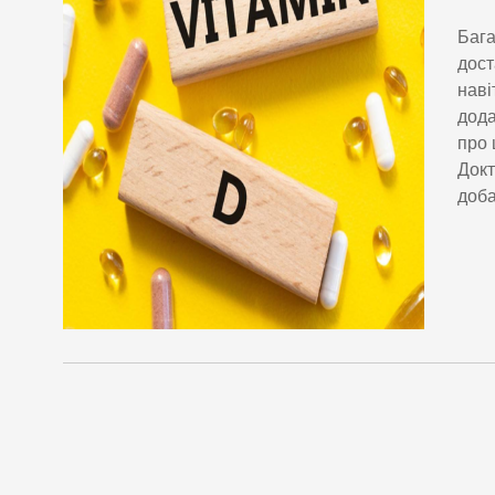
Бага
дост
наві
дода
про 
Докт
доба