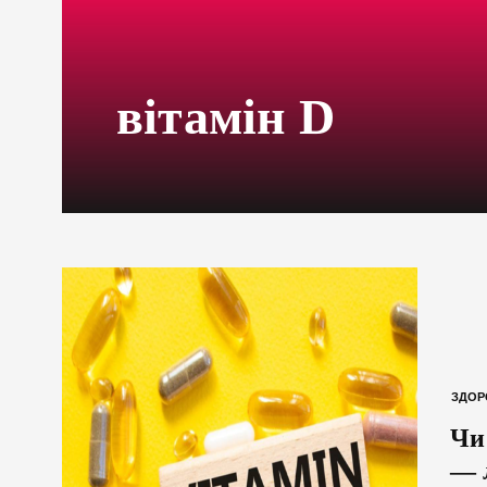
вітамін D
ЗДОР
Чи
— 