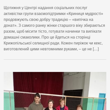
Щотижня у Центрі надання соціальних послуг
активістки групи взаємопідтримки «Криниця мудрості»
продовжують свою добру традицію – «випічка на
донат». З самого ранку жінки старшого віку збираються
разом, щоб місити тісто, готувати начинки та випікати
домашні смаколики. Про це йдеться на сторінці
Крижопільської селищної ради. Кожен пиріжок чи кекс,
виготовлений цими невтомними руками, – це не […]