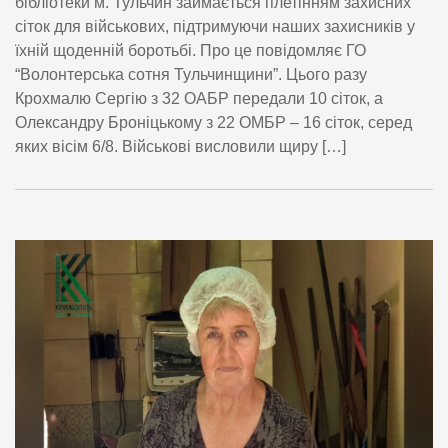
бібліотеки м. Тульчин займається плетінням захисних
сіток для військових, підтримуючи наших захисників у
їхній щоденній боротьбі. Про це повідомляє ГО
“Волонтерська сотня Тульчинщини”. Цього разу
Крохмалю Сергію з 32 ОАБР передали 10 сіток, а
Олександру Броніцькому з 22 ОМБР – 16 сіток, серед
яких вісім 6/8. Військові висловили щиру […]