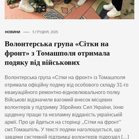
НОВИНИ
5 ГРУДНЯ, 2025
Волонтерська група «Сітки на
фронт» з Томашполя отримала
подяку від військових
Волонтерська група «Сітки на фронт» із Томашполя
отримала офіційну подяку від особового складу 31-го
евакуаційного ремонтно-відновлювального полку.
Військові відзначили вагомий внесок місцевих
волонтерів у підтримку Збройних Сил України, їхню
щоденну працю та незламну відданість українській
армії. Про це йдеться на сторінці ,,Сітки на фронтʼʼ
смт.Томашпіль. У тексті подяки наголошується, що
завдяки системній підтримці волонтерів підрозділ […]