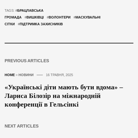
TAGS: #
БРАЦЛАВСЬКА
ГРОМАДА
#
ВИШКІВЦІ
#
ВОЛОНТЕРИ
#
МАСКУВАЛЬНІ
СІТКИ
#
ПІДТРИМКА ЗАХИСНИКІВ
PREVIOUS ARTICLES
HOME
>
НОВИНИ
16 ТРАВНЯ, 2025
«Українські діти мають бути вдома» –
Лариса Білозір на міжнародній
конференції в Гельсінкі
NEXT ARTICLES