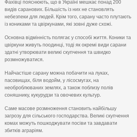
Фахівці пояснюють, що в Україні мешкає понад 200
видів саранових. Більшість із них не становлять
небезпеки для людей. Крім того, сарану часто плутають
із кониками та цвіркунами, які зовні дуже схожі.
Основна відмінність полягає у способі життя. Коники та
цвіркуни живуть поодинці, тоді як окремі види сарани
здатні утворювати великі скупчення та швидко
розмножуватися.
Найчастіше сарану можна побачити на луках,
пасовищах, біля водойм, у лісосмугах, на
необроблюваних землях, а також поблизу полів
соняшнику, кукурудзи та овочевих культур.
Саме масове розмноження становить найбільшу
загрозу для сільського господарства. Великі скупчення
комах можуть пошкоджувати посіви та завдавати
збитків аграріям.