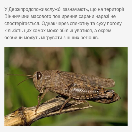
У Держпродспоживслужбі зазначають, що на території
Вінниччини масового поширення сарани наразі не
спостерігається. Однак через спекотну та суху погоду
кількість цих комах може збільшуватися, а окремі
особини можуть мігрувати з інших регіонів.