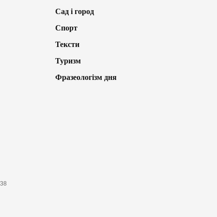
Сад і город
Спорт
Тексти
Туризм
Фразеологізм дня
638