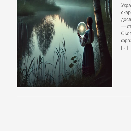
Укра
скар
досв
— ст
Сьог
фраз
[…]