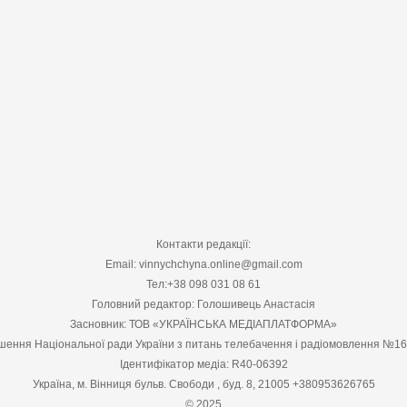
Контакти редакції:
Email: vinnychchyna.online@gmail.com
Тел:+38 098 031 08 61
Головний редактор: Голошивець Анастасія
Засновник: ТОВ «УКРАЇНСЬКА МЕДІАПЛАТФОРМА»
шення Національної ради України з питань телебачення і радіомовлення №1
Ідентифікатор медіа: R40-06392
Україна, м. Вінниця бульв. Свободи , буд. 8, 21005 +380953626765
© 2025