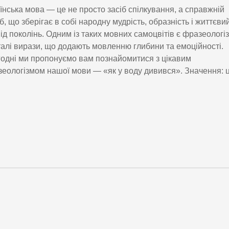
їнська мова — це не просто засіб спілкування, а справжній
б, що зберігає в собі народну мудрість, образність і життєви
ід поколінь. Одним із таких мовних самоцвітів є фразеологі
алі вирази, що додають мовленню глибини та емоційності.
одні ми пропонуємо вам познайомитися з цікавим
еологізмом нашої мови — «як у воду дивився». Значення: 