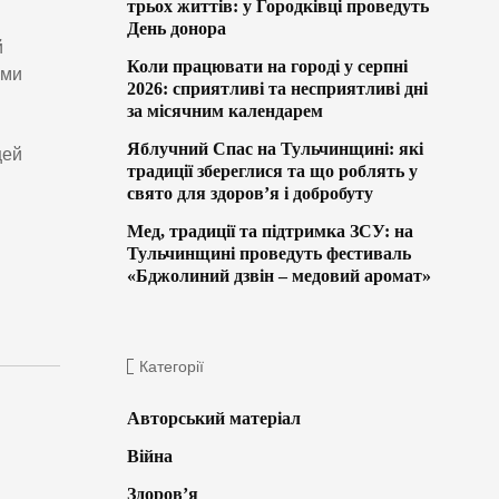
трьох життів: у Городківці проведуть
День донора
й
Коли працювати на городі у серпні
зми
2026: сприятливі та несприятливі дні
за місячним календарем
Яблучний Спас на Тульчинщині: які
цей
традиції збереглися та що роблять у
свято для здоров’я і добробуту
Мед, традиції та підтримка ЗСУ: на
Тульчинщині проведуть фестиваль
«Бджолиний дзвін – медовий аромат»
Категорії
Авторський матеріал
Війна
Здоров’я