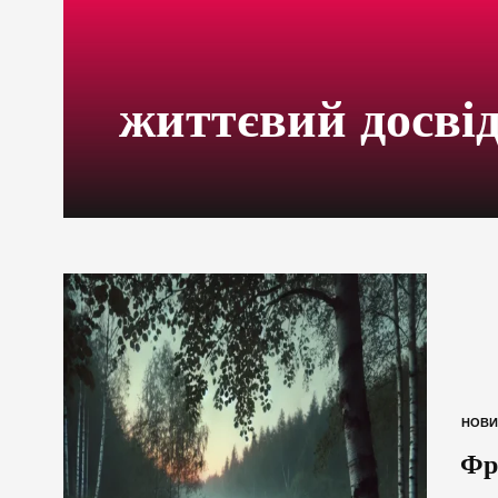
життєвий досвід
НОВИ
Фр