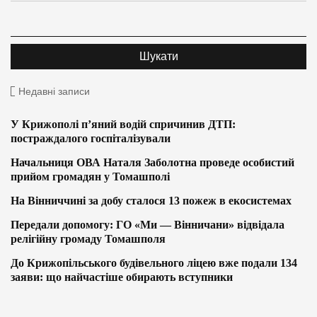
Недавні записи
У Крижополі п’яний водій спричинив ДТП:
постраждалого госпіталізували
Начальниця ОВА Наталя Заболотна проведе особистий
прийом громадян у Томашполі
На Вінниччині за добу сталося 13 пожеж в екосистемах
Передали допомогу: ГО «Ми — Вінничани» відвідала
релігійну громаду Томашполя
До Крижопільського будівельного ліцею вже подали 134
заяви: що найчастіше обирають вступники