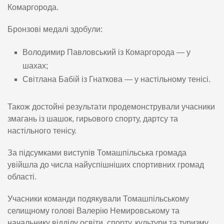
Комаргорода.
Бронзові медалі здобули:
Володимир Павловський із Комаргорода — у
шахах;
Світлана Бабій із Гнаткова — у настільному тенісі.
Також достойні результати продемонстрували учасники
змагань із шашок, гирьового спорту, дартсу та
настільного тенісу.
За підсумками виступів Томашпільська громада
увійшла до числа найуспішніших спортивних громад
області.
Учасники команди подякували Томашпільському
селищному голові Валерію Немировському та
начальнику відділу освіти, спорту, культури та туризму