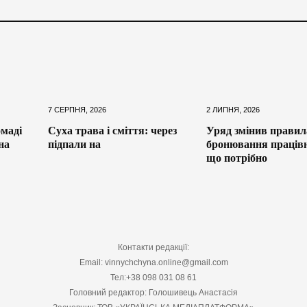
7 СЕРПНЯ, 2026
2 ЛИПНЯ, 2026
маді
Суха трава і сміття: через
Уряд змінив правил
на
підпали на
бронювання працівн
що потрібно
Контакти редакції:
Email: vinnychchyna.online@gmail.com
Тел:+38 098 031 08 61
Головний редактор: Голошивець Анастасія