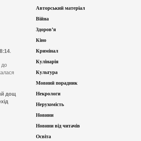
Авторський матеріал
Війна
Здоров’я
Кіно
Кримінал
8:14
.
Кулінарія
 до
Культура
калася
Мовний порадник
Некрологи
ий дощ
ехід
Нерухомість
Новини
Новини від читачів
Освіта