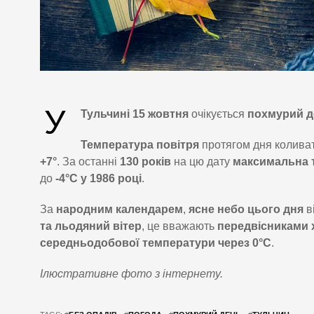
У
Тульчині 15 жовтня
очікується
похмурий д
Температура повітря
протягом дня колива
+7°
. За останні
130 років
на цю дату
максимальна 
до
-4°C у 1986 році
.
За
народним календарем
,
ясне небо цього дня
в
та льодяний вітер
, це вважають
передвісниками 
середньодобової температури через 0°C
.
Ілюстративне фото з інтернету.