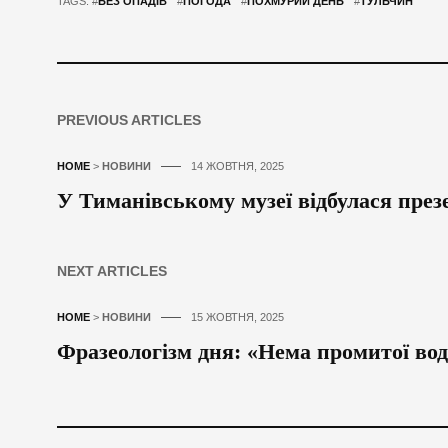
TAGS: #
БЕЗ ОПАДІВ
#
ПОГОДА
#
ПОХМУРИЙ ДЕНЬ
#
ТУЛЬЧИН
PREVIOUS ARTICLES
HOME
>
НОВИНИ
14 ЖОВТНЯ, 2025
У Тиманівському музеї відбулася през
NEXT ARTICLES
HOME
>
НОВИНИ
15 ЖОВТНЯ, 2025
Фразеологізм дня: «Нема промитої во