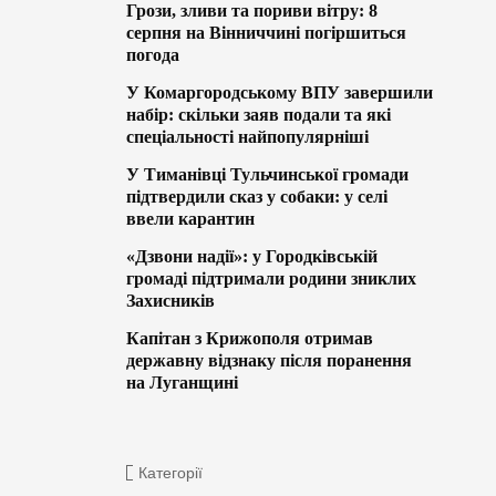
Грози, зливи та пориви вітру: 8
серпня на Вінниччині погіршиться
погода
У Комаргородському ВПУ завершили
набір: скільки заяв подали та які
спеціальності найпопулярніші
У Тиманівці Тульчинської громади
підтвердили сказ у собаки: у селі
ввели карантин
«Дзвони надії»: у Городківській
громаді підтримали родини зниклих
Захисників
Капітан з Крижополя отримав
державну відзнаку після поранення
на Луганщині
Категорії