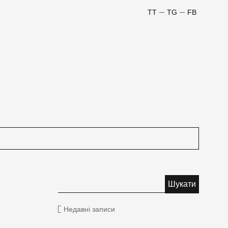
TT
TG
FB
Недавні записи