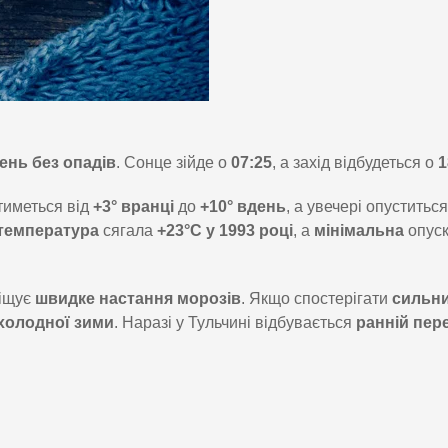
ень без опадів
. Сонце зійде о
07:25
, а захід відбудеться о
1
тиметься від
+3° вранці
до
+10° вдень
, а увечері опуститься
температура
сягала
+23°C у 1993 році
, а
мінімальна
опус
іщує
швидке настання морозів
. Якщо спостерігати
сильн
холодної зими
. Наразі у Тульчині відбувається
ранній пер