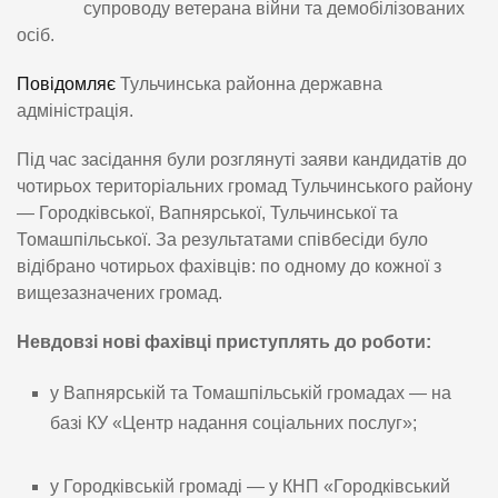
супроводу ветерана війни та демобілізованих
осіб.
Повідомляє
Тульчинська районна державна
адміністрація.
Під час засідання були розглянуті заяви кандидатів до
чотирьох територіальних громад Тульчинського району
— Городківської, Вапнярської, Тульчинської та
Томашпільської. За результатами співбесіди було
відібрано чотирьох фахівців: по одному до кожної з
вищезазначених громад.
Невдовзі нові фахівці приступлять до роботи:
у Вапнярській та Томашпільській громадах — на
базі КУ «Центр надання соціальних послуг»;
у Городківській громаді — у КНП «Городківський