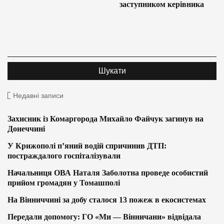
заступником керівника
Недавні записи
Захисник із Комаргорода Михайло Файчук загинув на
Донеччині
У Крижополі п’яний водій спричинив ДТП:
постраждалого госпіталізували
Начальниця ОВА Наталя Заболотна проведе особистий
прийом громадян у Томашполі
На Вінниччині за добу сталося 13 пожеж в екосистемах
Передали допомогу: ГО «Ми — Вінничани» відвідала