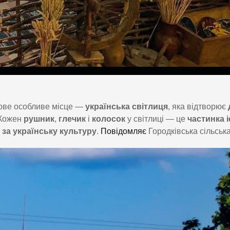
ове особливе місце —
українська світлиця
, яка відтворює
 Кожен
рушник
,
глечик
і
колосок
у світлиці — це
частинка і
 за українську культуру
.
Повідомляє
Городківська сільська