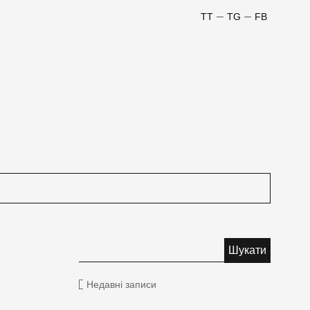
TT
TG
FB
Недавні записи