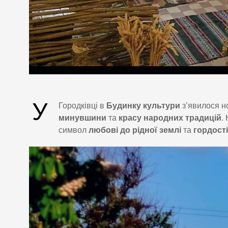
У
Городківці в
Будинку культури
з’явилося н
минувшини
та
красу народних традицій
.
символ
любові до рідної землі
та
гордості