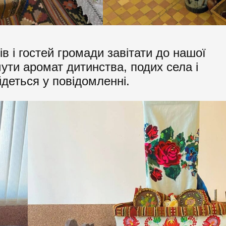
в і гостей громади завітати до нашої
чути аромат дитинства, подих села і
йдеться у повідомленні.