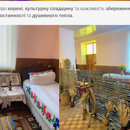
про
корені
,
культурну спадщину
та важливість
збережен
гостинності
та
душевного тепла
.