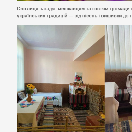
Світлиця
нагадує
мешканцям та гостям громади
українських традицій
— від
пісень
і
вишивки
до