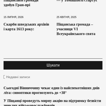
Піщанської громади
— у Томашполі стартує
здобув Гран-прі
15 ЛИПНЯ, 2026
25 КВІТНЯ, 2025
Скарби шведських архівів
Піщанська громада –
і карта 1613 року:
учасниця VI
Всеукраїнського свята
Недавні записи
Сьогодні Вінниччину чекає один із найспекотніших днів
літа: синоптики прогнозують до +38°
У Піщанці проведуть мирну акцію на підтримку безвісти
зниклих військовослужбовців