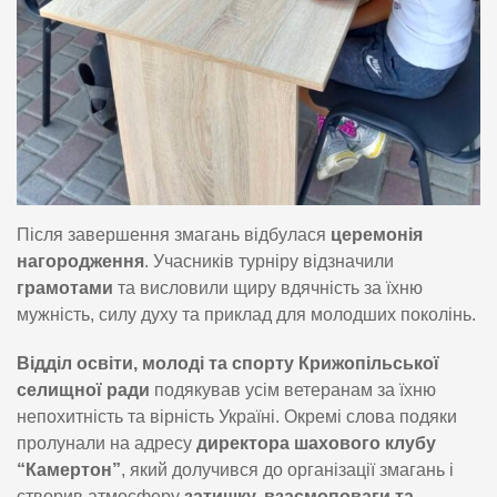
Після завершення змагань відбулася
церемонія
нагородження
. Учасників турніру відзначили
грамотами
та висловили щиру вдячність за їхню
мужність, силу духу та приклад для молодших поколінь.
Відділ освіти, молоді та спорту Крижопільської
селищної ради
подякував усім ветеранам за їхню
непохитність та вірність Україні. Окремі слова подяки
пролунали на адресу
директора шахового клубу
“Камертон”
, який долучився до організації змагань і
створив атмосферу
затишку, взаємоповаги та