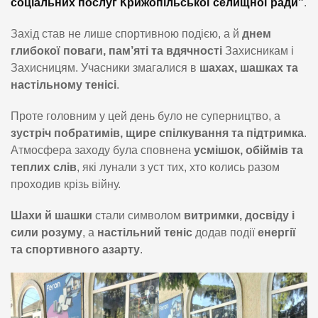
соціальних послуг Крижопільської селищної ради”
.
Захід став не лише спортивною подією, а й
днем
глибокої поваги, пам’яті та вдячності
Захисникам і
Захисницям. Учасники змагалися в
шахах, шашках та
настільному тенісі
.
Проте головним у цей день було не суперництво, а
зустріч побратимів, щире спілкування та підтримка
.
Атмосфера заходу була сповнена
усмішок, обіймів та
теплих слів
, які лунали з уст тих, хто колись разом
проходив крізь війну.
Шахи й шашки
стали символом
витримки, досвіду і
сили розуму
, а
настільний теніс
додав події
енергії
та спортивного азарту
.