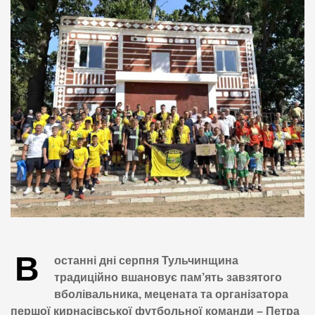
В
останні дні серпня Тульчинщина
традиційно вшановує пам’ять завзятого
вболівальника, мецената та організатора
першої кирнасівської футбольної команди – Петра