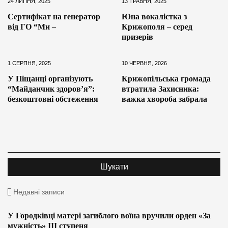
24 ЛИПНЯ, 2025
13 ТРАВНЯ, 2025
Сертифікат на генератор
Юна вокалістка з
від ГО “Ми –
Крижополя – серед
призерів
1 СЕРПНЯ, 2025
10 ЧЕРВНЯ, 2026
У Піщанці організують
Крижопільська громада
“Майданчик здоров’я”:
втратила Захисника:
безкоштовні обстеження
важка хвороба забрала
Недавні записи
У Городківці матері загиблого воїна вручили орден «За
мужність» ІІІ ступеня