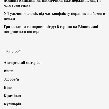
Жнивна кампанія на Вінниччині: вже зібрали понад 1,4
млн тонн зерна
У Тульчині чоловік під час конфлікту поранив знайомого
ножем
Грози, зливи та пориви вітру: 8 серпня на Вінниччині
погіршиться погода
Категорії
Авторський матеріал
Війна
Здоров’я
Кіно
Кримінал
Кулінарія