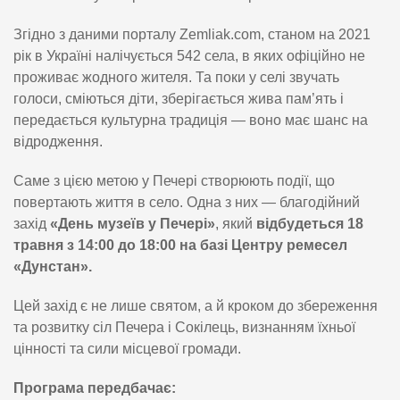
Згідно з даними порталу Zemliak.com, станом на 2021
рік в Україні налічується 542 села, в яких офіційно не
проживає жодного жителя. Та поки у селі звучать
голоси, сміються діти, зберігається жива пам’ять і
передається культурна традиція — воно має шанс на
відродження.
Саме з цією метою у Печері створюють події, що
повертають життя в село. Одна з них — благодійний
захід
«День музеїв у Печері»
, який
відбудеться 18
травня з 14:00 до 18:00 на базі Центру ремесел
«Дунстан».
Цей захід є не лише святом, а й кроком до збереження
та розвитку сіл Печера і Сокілець, визнанням їхньої
цінності та сили місцевої громади.
Програма передбачає: