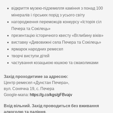
відкриття музею-підземелля каміння з понад 100
мінералів і гірських порід з усього світу
нагородження переможців конкурсу «Історія сіл
Печера та Сокілець»
презентацію історичного квесту «Вглибину віків»
виставку «Дивовижні села Печера та Сокілець»
ярмарок народних ремесел
творчі виступи дітей
частування козацькою юшкою та смаколиками
Захід проходитиме за адресою:
Центр ремесел «Дунстан Печера»,
вул. Сонячна 19, с. Печера
Google-мапа:
https://g.co/kgs/gFBvajv
Вхід вільний. Захід проводиться без вживання
алкоголю та паління.