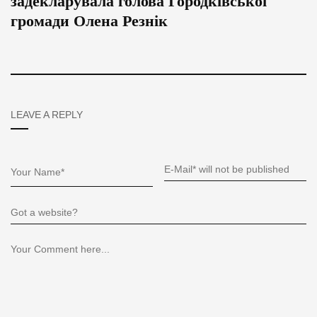
задекларувала голова Городківської
громади Олена Резнік
LEAVE A REPLY