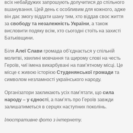
всіх небайдужих запрошують долучитися до спільного
вшанування. Цей день є особливим для кожного, адже
він дає змогу віддати шану тим, хто віддав своє життя
за
свободу та незалежність України
, а також
висловити подяку всім, хто сьогодні стоїть на захисті
Батьківщини.
Біля
Алеї Слави
громада об’єднається у спільній
молитві, хвилині мовчання та щирому слові на честь
Героїв, чиї імена викарбувані на пам’ятному місці. Це
місце є живою історією
Студенянської громади
та
символом незламності українського народу.
Організатори закликають усіх пам’ятати, що
сила
народу – у єдності
, а пам’ять про Героїв завжди
залишатиметься в серцях наступних поколінь.
Ілюстративне фото з інтернету.