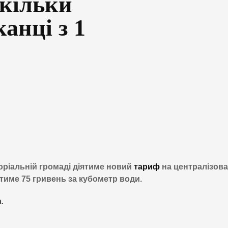
скільки
анці з 1
торіальній громаді діятиме новий
тариф
на централізов
тиме 75 гривень за кубометр води.
.