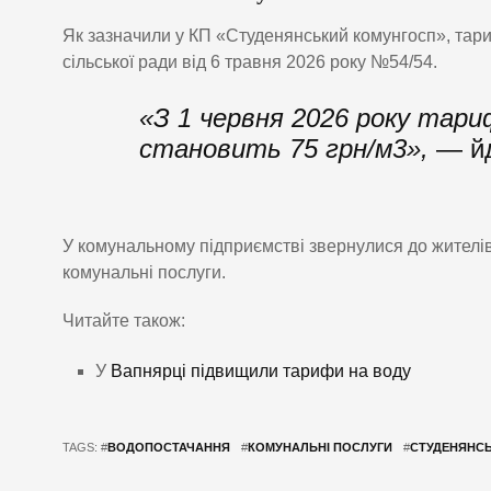
Як зазначили у КП «Студенянський комунгосп», тар
сільської ради від 6 травня 2026 року №54/54.
«З 1 червня 2026 року тар
становить 75 грн/м3»,
— йд
У комунальному підприємстві звернулися до жителів
комунальні послуги.
Читайте також:
У
Вапнярці підвищили тарифи на воду
TAGS: #
ВОДОПОСТАЧАННЯ
#
КОМУНАЛЬНІ ПОСЛУГИ
#
СТУДЕНЯНС