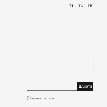
TT
TG
FB
Недавні записи