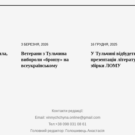
3 БЕРЕЗНЯ, 2026
16 ГРУДНЯ, 2025
ила,
Ветерани з Тульчина
У Тульчині відбудет
вибороли «бронзу» на
презентація літерат
всеукраїнському
збірки ЛОМУ
Контакти редакції:
Email: vinnychchyna.online@gmail.com
Тел:+38 098 031 08 61
Головний редактор: Голошивець Анастасія