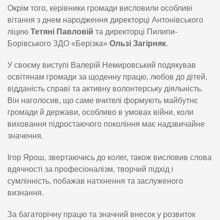
Окрім того, керівники громади висловили особливі
вітання з днем народження директорці Антонівського
ліцею
Тетяні Павловій
та директорці Пилипи-
Борівського ЗДО «Берізка»
Ользі Загірняк
.
У своєму виступі Валерій Немировський подякував
освітянам громади за щоденну працю, любов до дітей,
відданість справі та активну волонтерську діяльність.
Він наголосив, що саме вчителі формують майбутнє
громади й держави, особливо в умовах війни, коли
виховання підростаючого покоління має надзвичайне
значення.
Ігор Ярош, звертаючись до колег, також висловив слова
вдячності за професіоналізм, творчий підхід і
сумлінність, побажав натхнення та заслуженого
визнання.
За багаторічну працю та значний внесок у розвиток