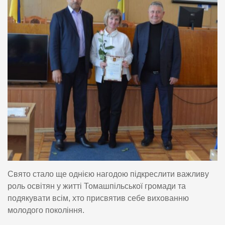
Свято стало ще однією нагодою підкреслити важливу
роль освітян у житті Томашпільської громади та
подякувати всім, хто присвятив себе вихованню
молодого покоління.