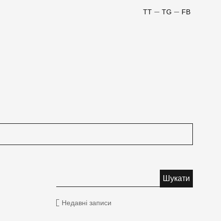
TT
TG
FB
Недавні записи