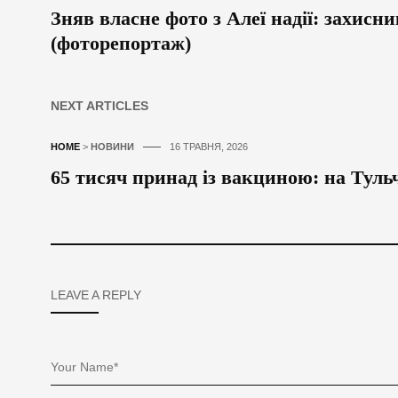
Зняв власне фото з Алеї надії: захисн
(фоторепортаж)
NEXT ARTICLES
HOME
>
НОВИНИ
16 ТРАВНЯ, 2026
65 тисяч принад із вакциною: на Туль
LEAVE A REPLY