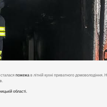
и сталася
пожежа
в літній кухні приватного домоволодіння. 
в.
ицькій області.