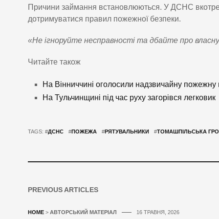
Причини займання встановлюються. У ДСНС вкотре 
дотримуватися правил пожежної безпеки.
«Не ігноруйте несправності та дбайте про власну
Читайте також
На Вінниччині оголосили надзвичайну пожежну
На Тульчинщині під час руху загорівся легковик
TAGS: #
ДСНС
#
ПОЖЕЖА
#
РЯТУВАЛЬНИКИ
#
ТОМАШПІЛЬСЬКА ГР
PREVIOUS ARTICLES
HOME
>
АВТОРСЬКИЙ МАТЕРІАЛ
16 ТРАВНЯ, 2026