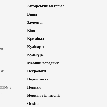
Авторський матеріал
Війна
Здоров’я
Кіно
Кримінал
Кулінарія
ка
Культура
Мовний порадник
оки
Некрологи
Нерухомість
розом у
Новини
ть
Новини від читачів
Освіта