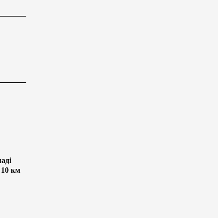
аді
 10 км