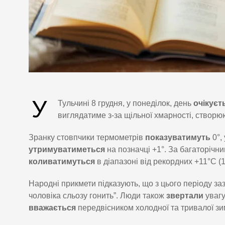
У
Тульчині 8 грудня, у понеділок, день
очікуєт
виглядатиме з-за щільної хмарності, створю
Зранку стовпчики термометрів
показуватимуть
0°,
утримуватиметься
на позначці +1°. За багаторічн
коливатимуться
в діапазоні від рекордних +11°C (1
Народні прикмети підказують, що з цього періоду з
чоловіка сльозу гонить”. Люди також
звертали
увагу
вважається
передвісником холодної та тривалої зи