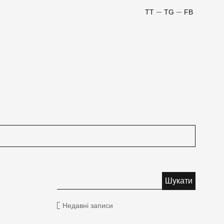
TT
TG
FB
Недавні записи