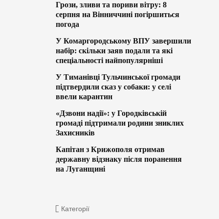
Грози, зливи та пориви вітру: 8
серпня на Вінниччині погіршиться
погода
У Комаргородському ВПУ завершили
набір: скільки заяв подали та які
спеціальності найпопулярніші
У Тиманівці Тульчинської громади
підтвердили сказ у собаки: у селі
ввели карантин
«Дзвони надії»: у Городківській
громаді підтримали родини зниклих
Захисників
Капітан з Крижополя отримав
державну відзнаку після поранення
на Луганщині
Категорії