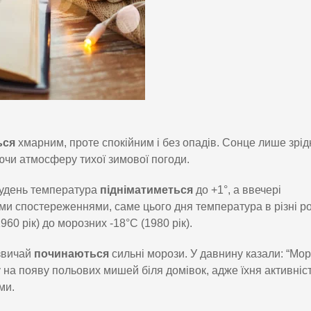
ься
хмарним, проте спокійним і без опадів. Сонце лише зрід
ючи атмосферу тихої зимової погоди.
 удень температура
підніматиметься
до +1°, а ввечері
ими спостереженнями, саме цього дня температура в різні р
960 рік) до морозних -18°C (1980 рік).
азвичай
починаються
сильні морози. У давнину казали: “Мо
 на появу польових мишей біля домівок, адже їхня активніс
ми.