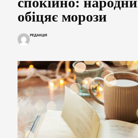
спокійно: народни
обіцяє морози
РЕДАКЦІЯ