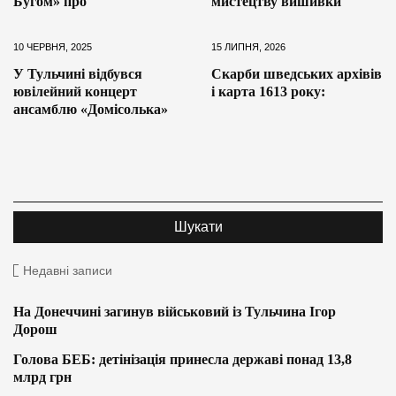
Бугом» про
мистецтву вишивки
10 ЧЕРВНЯ, 2025
15 ЛИПНЯ, 2026
У Тульчині відбувся
Скарби шведських архівів
ювілейний концерт
і карта 1613 року:
ансамблю «Домісолька»
Недавні записи
На Донеччині загинув військовий із Тульчина Ігор
Дорош
Голова БЕБ: детінізація принесла державі понад 13,8
млрд грн