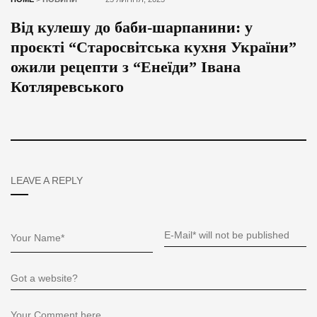
Від кулешу до баби-шарпанини: у
проєкті “Старосвітська кухня України”
ожили рецепти з “Енеїди” Івана
Котляревського
LEAVE A REPLY