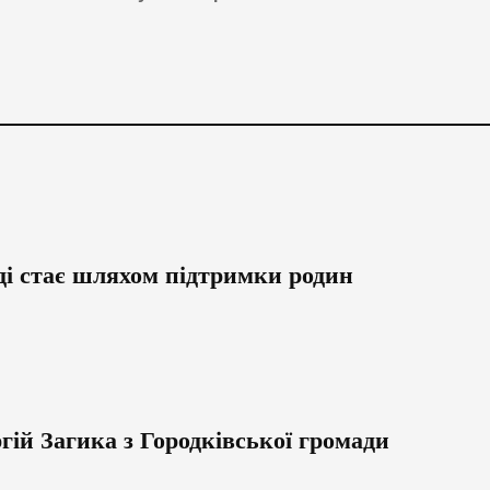
ді стає шляхом підтримки родин
гій Загика з Городківської громади