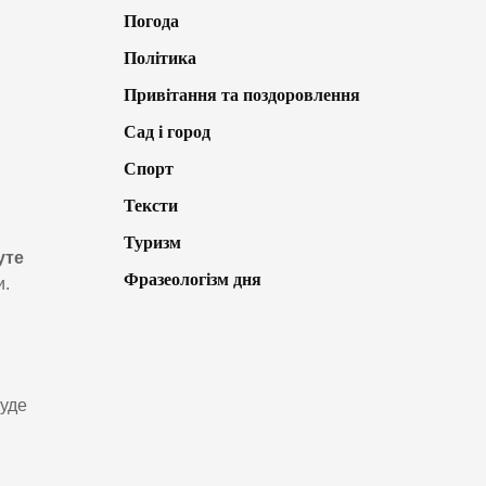
Погода
Політика
Привітання та поздоровлення
Сад і город
Спорт
Тексти
Туризм
уте
Фразеологізм дня
и.
буде