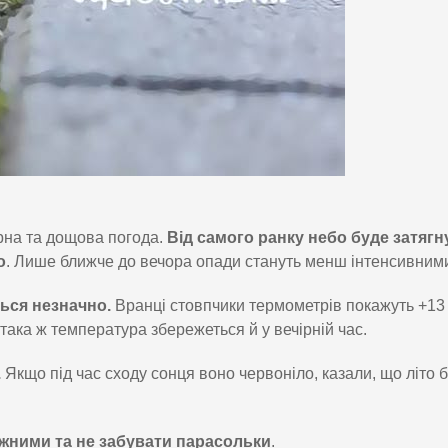
на та дощова погода.
Від самого ранку небо буде затягн
о
. Лише ближче до вечора опади стануть менш інтенсивним
ься незначно.
Вранці стовпчики термометрів покажуть +13
 така ж температура збережеться й у вечірній час.
.
Якщо під час сходу сонця воно червоніло, казали, що літо 
ежними та не забувати парасольки
.