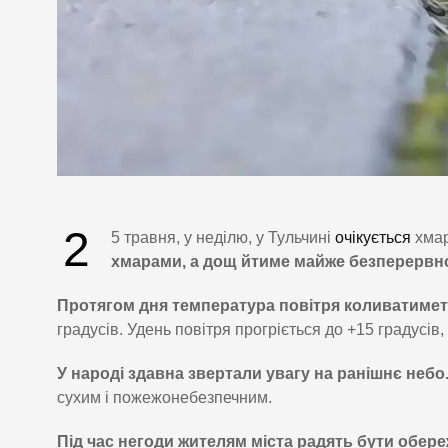
2
5 травня, у неділю, у Тульчині
очікується
хмар
хмарами, а дощ йтиме майже безперервн
Протягом дня температура повітря коливатимет
градусів. Удень повітря прогріється до +15 градусів,
У народі здавна звертали увагу на ранішнє небо
сухим і пожежонебезпечним.
Під час негоди жителям міста радять бути обер