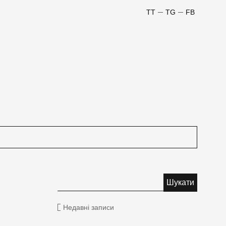
TT
TG
FB
Недавні записи