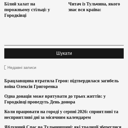
Білий халат на
Читач із Тульчина, якого
порожньому стільці: у
знає вся країна:
Городківці
Недавні записи
Брацлавщина втратила Героя: підтвердилася загибель
воїна Олексія Григоренка
Одна донація може врятувати до трьох життів: у
Городківці проведуть День донора
Коли працювати на городі у серпні 2026: сприятливі та
несприятливі дні за місячним календарем
Яблучний Спас на Тульчинщині: які традиції збереглися