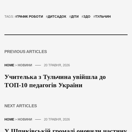
TAGS: #
ГРАФІК РОБОТИ
#
ДИТСАДОК
#
ДІТИ
#
ЗДО
#
ТУЛЬЧИН
PREVIOUS ARTICLES
HOME
>
НОВИНИ
20 ТРАВНЯ, 2026
Учителька з Тульчина увійшла до
ТОП-10 педагогів України
NEXT ARTICLES
HOME
>
НОВИНИ
20 ТРАВНЯ, 2026
У Шпиківській громаді оновили частину