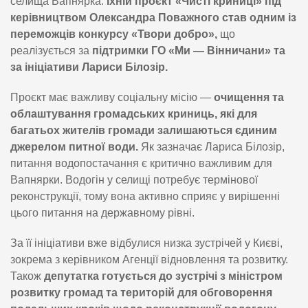
селища Вапнярка.
Їхній проєкт «Чисті криниці» під
керівництвом Олександра Поважного став одним із
переможців конкурсу «Твори добро»,
що
реалізується за
підтримки ГО «Ми — Вінничани» та
за ініціативи Лариси Білозір.
Проєкт має важливу соціальну місію —
очищення та
облаштування громадських криниць, які для
багатьох жителів громади залишаються єдиним
джерелом питної води.
Як зазначає Лариса Білозір,
питання водопостачання є критично важливим для
Вапнярки. Водогін у селищі потребує термінової
реконструкції, тому вона активно сприяє у вирішенні
цього питання на державному рівні.
За її ініціативи вже відбулися низка зустрічей у Києві,
зокрема з керівником Агенції відновлення та розвитку.
Також
депутатка готується до зустрічі з міністром
розвитку громад та територій для обговорення